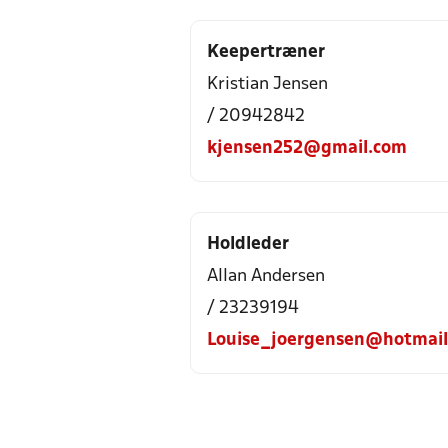
Keepertræner
Kristian Jensen
/ 20942842
kjensen252@gmail.com
Holdleder
Allan Andersen
/ 23239194
Louise_joergensen@hotmai