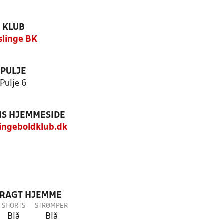
KLUB
slinge BK
PULJE
Pulje 6
S HJEMMESIDE
ingeboldklub.dk
DRAGT HJEMME
SHORTS
STRØMPER
Blå
Blå