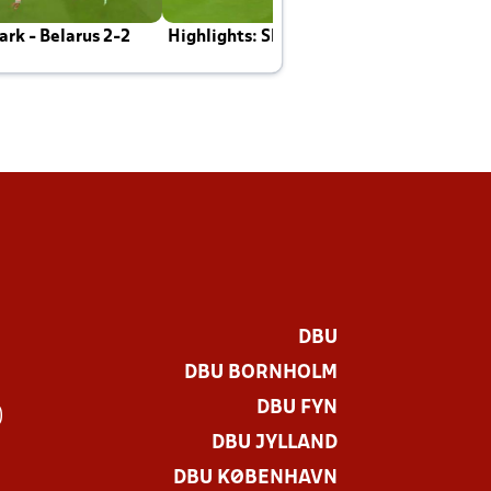
rk - Belarus 2-2
Highlights: Skotland - Danmark 4-2
J
E
DBU
DBU BORNHOLM
DBU FYN
)
DBU JYLLAND
DBU KØBENHAVN