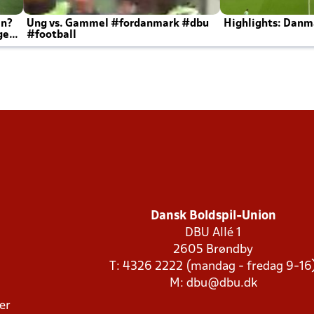
en?
Ung vs. Gammel #fordanmark #dbu
Highlights: Danma
ger
#football
Dansk Boldspil-Union
DBU Allé 1
2605 Brøndby
T: 4326 2222 (mandag - fredag 9-16
M:
dbu@dbu.dk
ger