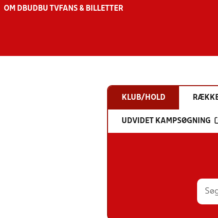
OM DBU
DBU TV
FANS & BILLETTER
KLUB/HOLD
RÆKK
UDVIDET KAMPSØGNING