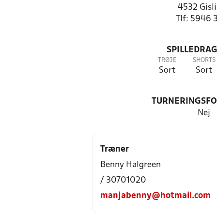
4532 Gisl
Tlf: 5946 
SPILLEDRAG
TRØJE
SHORTS
Sort
Sort
TURNERINGSF
Nej
Træner
Benny Halgreen
/ 30701020
manjabenny@hotmail.com