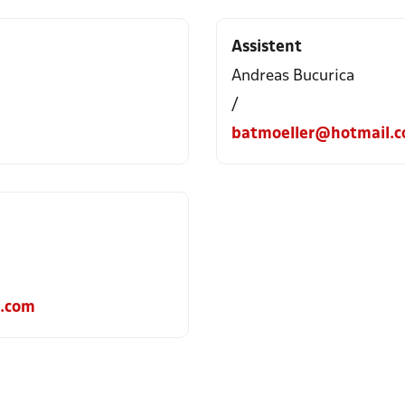
Assistent
Andreas Bucurica
/
batmoeller@hotmail.
l.com