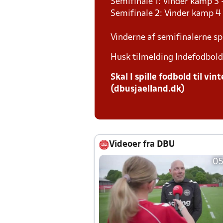
Semifinale 1: Vinder kamp 3 
Semifinale 2: Vinder kamp 4
Vinderne af semifinalerne spi
Husk tilmelding Indefodbold 
Skal I spille fodbold til v
(dbusjaelland.dk)
Videoer fra DBU
05