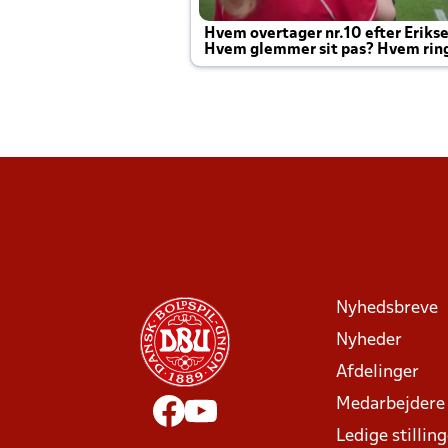
Hvem overtager nr.10 efter Eriks
Hvem glemmer sit pas? Hvem rin
Joachim altid til efter kampe?
Nyhedsbreve
Nyheder
Afdelinger
Medarbejdere
Ledige stillin