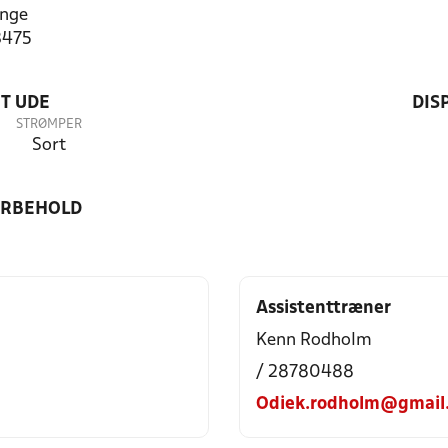
inge
3475
T UDE
DIS
STRØMPER
Sort
ORBEHOLD
Assistenttræner
Kenn Rodholm
/ 28780488
Odiek.rodholm@gmail