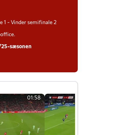
e 1 - Vinder semifinale 2
office.
24/25-sæsonen
01:58
01:58