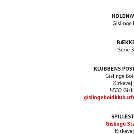
HOLDNA
Gislinge
RÆKK
Serie 3
KLUBBENS POS
Gislinge Bo
Kirkevej
4532 Gisl
gislingeboldklub.
SPILLES
Gislinge St
Kirkevej