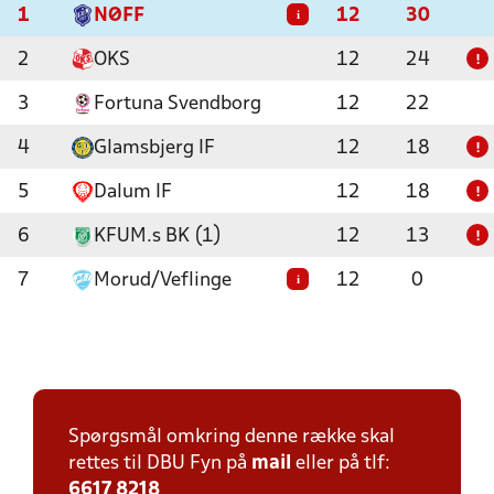
1
NØFF
12
30
i
2
OKS
12
24
!
3
Fortuna Svendborg
12
22
4
Glamsbjerg IF
12
18
!
5
Dalum IF
12
18
!
6
KFUM.s BK (1)
12
13
!
7
Morud/Veflinge
12
0
i
Spørgsmål omkring denne række skal
rettes til DBU Fyn på
mail
eller på tlf:
6617 8218