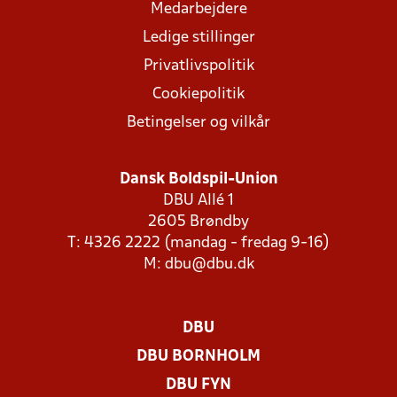
Medarbejdere
Ledige stillinger
Privatlivspolitik
Cookiepolitik
Betingelser og vilkår
Dansk Boldspil-Union
DBU Allé 1
2605 Brøndby
T: 4326 2222 (mandag - fredag 9-16)
M:
dbu@dbu.dk
DBU
DBU BORNHOLM
DBU FYN