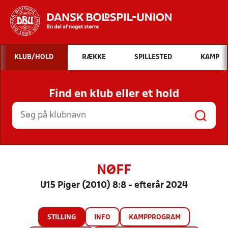
Hvad vil du søge efter?
KLUB/HOLD
RÆKKE
SPILLESTED
KAMP
INDHOLD OG NYHEDER
Find en klub eller et hold
STILLINGER, RESULTATER, KLUBBER OG
HOLD
NØFF
U15 Piger (2010) 8:8 - efterår 2024
STILLING
INFO
KAMPPROGRAM