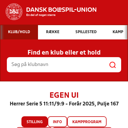
Hvad vil du søge efter?
KLUB/HOLD
RÆKKE
SPILLESTED
KAMP
INDHOLD OG NYHEDER
Find en klub eller et hold
STILLINGER, RESULTATER, KLUBBER OG
HOLD
EGEN UI
Herrer Serie 5 11:11/9:9 - Forår 2025, Pulje 167
STILLING
INFO
KAMPPROGRAM