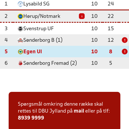
1
Lysabild SG
10
24
2
Hørup/Notmark
10
22
i
3
Svenstrup UF
10
15
4
Sønderborg B (1)
10
12
!
5
Egen UI
10
8
!
6
Sønderborg Fremad (2)
10
5
Spørgsmål omkring denne række skal
rettes til DBU Jylland på
mail
eller på tlf:
8939 9999