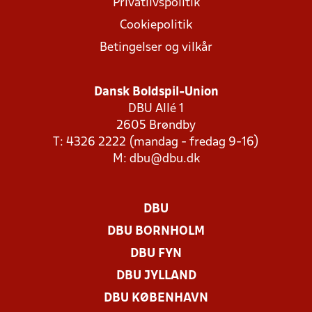
Privatlivspolitik
Cookiepolitik
Betingelser og vilkår
Dansk Boldspil-Union
DBU Allé 1
2605 Brøndby
T: 4326 2222 (mandag - fredag 9-16)
M:
dbu@dbu.dk
DBU
DBU BORNHOLM
DBU FYN
DBU JYLLAND
DBU KØBENHAVN