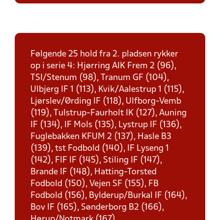
Følgende 25 hold fra 2. pladsen rykker
op i serie 4: Hjørring AIK Frem 2 (96),
TSI/Stenum (98), Tranum GF (104),
Ulbjerg IF 1 (113), Kvik/Aalestrup 1 (115),
Ljørslev/Ørding IF (118), Ulfborg-Vemb
(119), Tulstrup-Faurholt IK (127), Auning
IF (134), IF Mols (135), Lystrup IF (136),
Fuglebakken KFUM 2 (137), Hasle B3
(139), tst Fodbold (140), IF Lyseng 1
(142), FIF IF (145), Stiling IF (147),
Brande IF (148), Hatting-Torsted
Fodbold (150), Vejen SF (155), FB
Fodbold (156), Bylderup/Burkal IF (164),
Bov IF (165), Sønderborg B2 (166),
Hørup/Notmark (167).