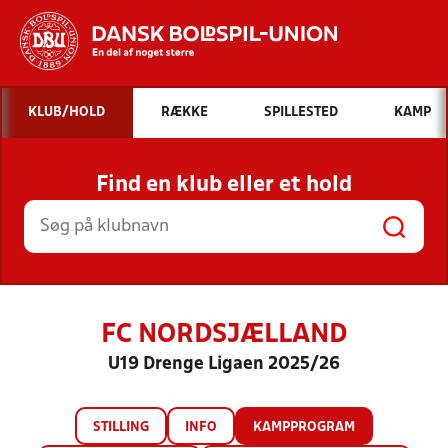
Hvad vil du søge efter?
KLUB/HOLD
RÆKKE
SPILLESTED
KAMP
INDHOLD OG NYHEDER
Find en klub eller et hold
STILLINGER, RESULTATER, KLUBBER OG
HOLD
FC NORDSJÆLLAND
U19 Drenge Ligaen 2025/26
STILLING
INFO
KAMPPROGRAM