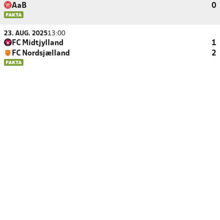
AaB
0
23. AUG. 2025
13:00
FC Midtjylland
1
FC Nordsjælland
2