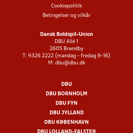
Cookiepolitik
Betingelser og vilkår
Dansk Boldspil-Union
DBU Allé 1
2605 Brøndby
T: 4326 2222 (mandag - fredag 9-16)
M:
dbu@dbu.dk
DBU
DBU BORNHOLM
DBU FYN
DBU JYLLAND
DBU KØBENHAVN
DBU LOLLAND-FALSTER