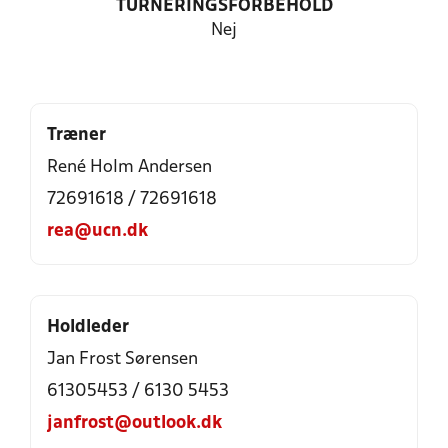
TURNERINGSFORBEHOLD
Nej
Træner
René Holm Andersen
72691618 / 72691618
rea@ucn.dk
Holdleder
Jan Frost Sørensen
61305453 / 6130 5453
janfrost@outlook.dk