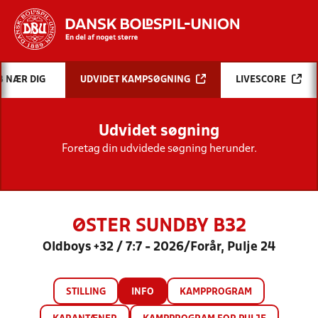
Hvad vil du søge efter?
B NÆR DIG
UDVIDET KAMPSØGNING
LIVESCORE
INDHOLD OG NYHEDER
Udvidet søgning
STILLINGER, RESULTATER, KLUBBER OG
HOLD
Foretag din udvidede søgning herunder.
ØSTER SUNDBY B32
Oldboys +32 / 7:7 - 2026/Forår, Pulje 24
STILLING
INFO
KAMPPROGRAM