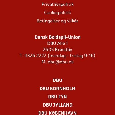
Privatlivspolitik
Cookiepolitik
Betingelser og vilkår
Dansk Boldspil-Union
DBU Allé 1
2605 Brøndby
T: 4326 2222 (mandag - fredag 9-16)
M:
dbu@dbu.dk
DBU
DBU BORNHOLM
DBU FYN
DBU JYLLAND
DBU KØBENHAVN