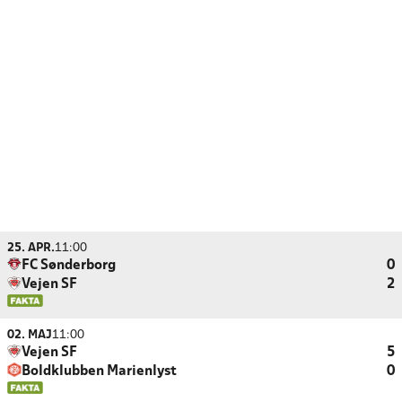
25. APR.
11:00
FC Sønderborg
0
Vejen SF
2
02. MAJ
11:00
Vejen SF
5
Boldklubben Marienlyst
0