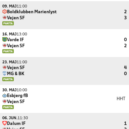
09. MAJ
11:00
Boldklubben Marienlyst
2
Vejen SF
3
16. MAJ
13:00
Varde IF
0
Vejen SF
2
23. MAJ
11:00
Vejen SF
4
MG & BK
0
30. MAJ
10:00
Esbjerg fB
HHT
Vejen SF
06. JUN.
11:30
Dalum IF
1