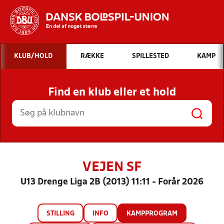
Hvad vil du søge efter?
KLUB/HOLD
RÆKKE
SPILLESTED
KAMP
INDHOLD OG NYHEDER
Find en klub eller et hold
STILLINGER, RESULTATER, KLUBBER OG
HOLD
VEJEN SF
U13 Drenge Liga 2B (2013) 11:11 - Forår 2026
STILLING
INFO
KAMPPROGRAM