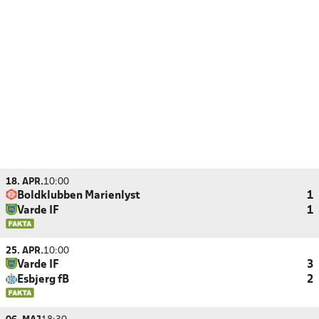
18. APR.
10:00
Boldklubben Marienlyst
1
Varde IF
1
25. APR.
10:00
Varde IF
3
Esbjerg fB
2