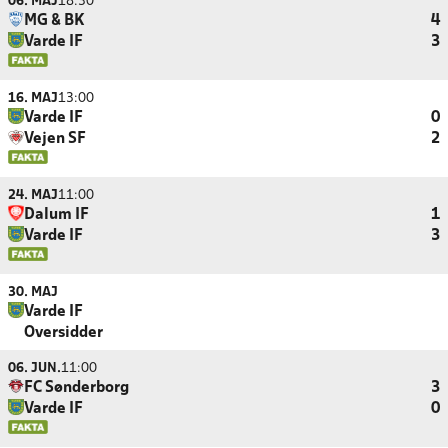
06. MAJ
18:30
MG & BK
4
Varde IF
3
16. MAJ
13:00
Varde IF
0
Vejen SF
2
24. MAJ
11:00
Dalum IF
1
Varde IF
3
30. MAJ
Varde IF
Oversidder
06. JUN.
11:00
FC Sønderborg
3
Varde IF
0