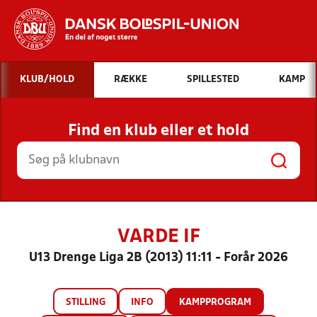
Hvad vil du søge efter?
KLUB/HOLD
RÆKKE
SPILLESTED
KAMP
INDHOLD OG NYHEDER
Find en klub eller et hold
STILLINGER, RESULTATER, KLUBBER OG
HOLD
VARDE IF
U13 Drenge Liga 2B (2013) 11:11 - Forår 2026
STILLING
INFO
KAMPPROGRAM