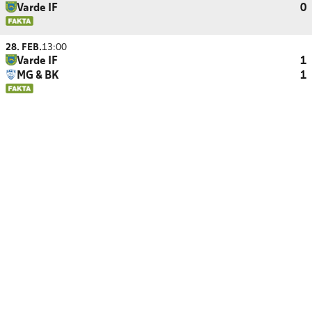
Varde IF
0
28. FEB.
13:00
Varde IF
1
MG & BK
1