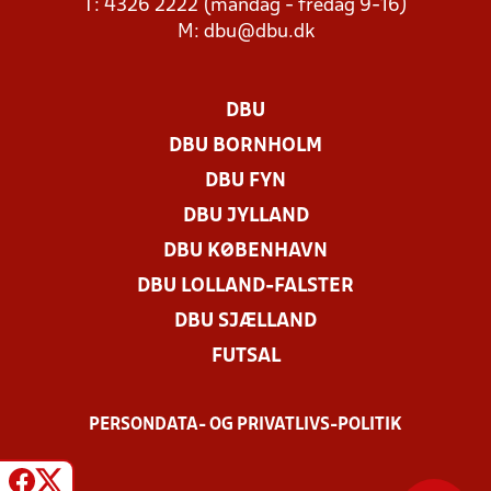
T: 4326 2222 (mandag - fredag 9-16)
M:
dbu@dbu.dk
DBU
DBU BORNHOLM
DBU FYN
DBU JYLLAND
DBU KØBENHAVN
DBU LOLLAND-FALSTER
DBU SJÆLLAND
FUTSAL
PERSONDATA- OG PRIVATLIVS-POLITIK