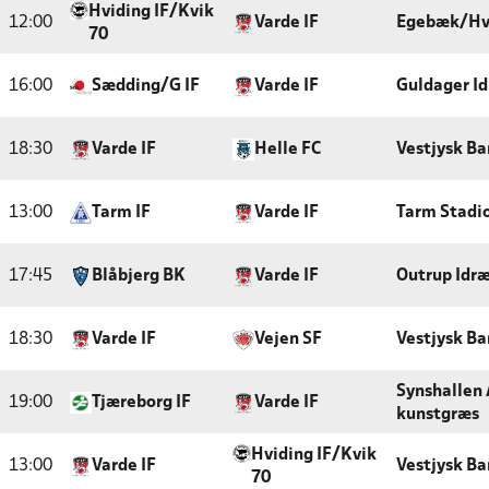
Hviding IF/Kvik
12:00
Varde IF
Egebæk/Hvi
70
16:00
Sædding/G IF
Varde IF
Guldager I
18:30
Varde IF
Helle FC
Vestjysk Ba
13:00
Tarm IF
Varde IF
Tarm Stadi
17:45
Blåbjerg BK
Varde IF
Outrup Idr
18:30
Varde IF
Vejen SF
Vestjysk Ba
Synshallen 
19:00
Tjæreborg IF
Varde IF
kunstgræs
Hviding IF/Kvik
13:00
Varde IF
Vestjysk Ba
70