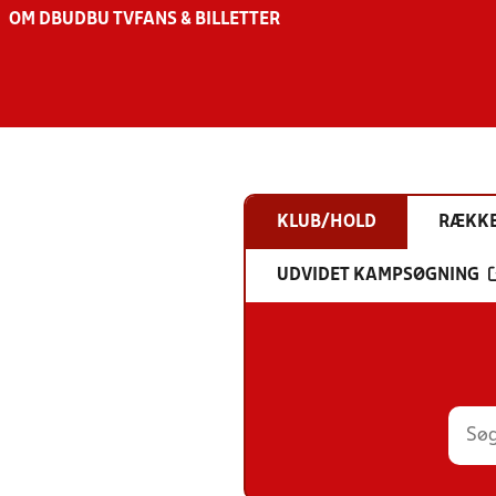
OM DBU
DBU TV
FANS & BILLETTER
KLUB/HOLD
RÆKK
UDVIDET KAMPSØGNING