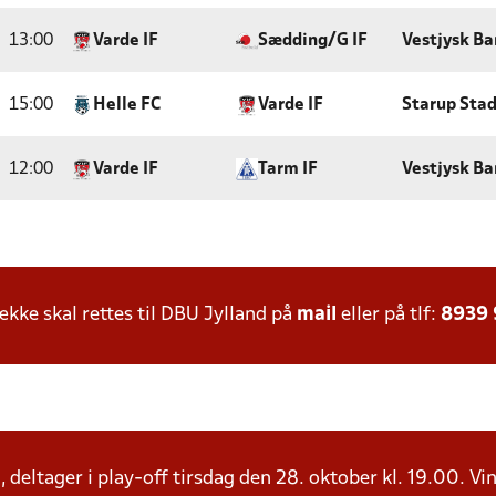
13:00
Varde IF
Sædding/G IF
Vestjysk Ba
15:00
Helle FC
Varde IF
Starup Sta
12:00
Varde IF
Tarm IF
Vestjysk Ba
ke skal rettes til DBU Jylland på
mail
eller på tlf:
8939
, deltager i play-off tirsdag den 28. oktober kl. 19.00. Vin