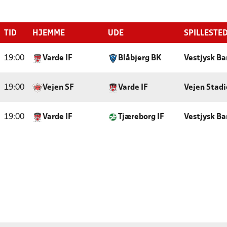
TID
HJEMME
UDE
SPILLESTE
19:00
Varde IF
Blåbjerg BK
Vestjysk Ba
19:00
Vejen SF
Varde IF
Vejen Stad
19:00
Varde IF
Tjæreborg IF
Vestjysk Ba