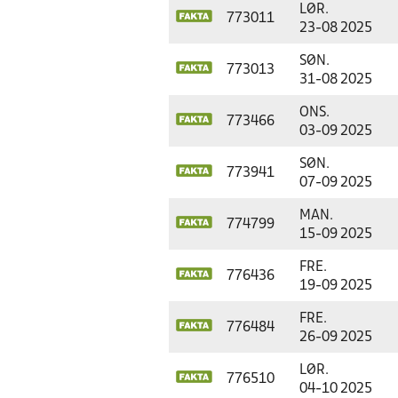
LØR.
773011
23-08 2025
SØN.
773013
31-08 2025
ONS.
773466
03-09 2025
SØN.
773941
07-09 2025
MAN.
774799
15-09 2025
FRE.
776436
19-09 2025
FRE.
776484
26-09 2025
LØR.
776510
04-10 2025