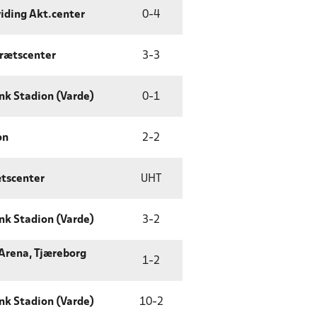
ding Akt.center
0
-
4
drætscenter
3
-
3
nk Stadion (Varde)
0
-
1
on
2
-
2
ætscenter
UHT
nk Stadion (Varde)
3
-
2
Arena, Tjæreborg
1
-
2
nk Stadion (Varde)
10
-
2