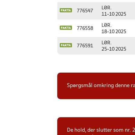
LØR.
776547
11-10 2025
LØR.
776558
18-10 2025
LØR.
776591
25-10 2025
Spørgsmål omkring denne ræk
De hold, der slutter som nr. 2