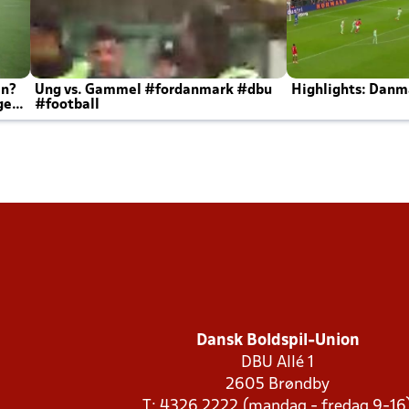
en?
Ung vs. Gammel #fordanmark #dbu
Highlights: Danma
ger
#football
Dansk Boldspil-Union
DBU Allé 1
2605 Brøndby
T: 4326 2222 (mandag - fredag 9-16