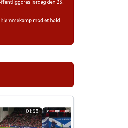
ffentliggøres lørdag den 25.
i en hjemmekamp mod et hold
01:58
01:58