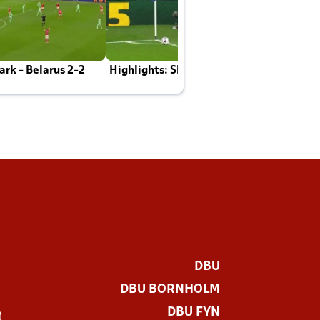
rk - Belarus 2-2
Highlights: Skotland - Danmark 4-2
J
E
DBU
DBU BORNHOLM
DBU FYN
)