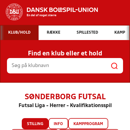
Hvad vil du søge efter?
KLUB/HOLD
RÆKKE
SPILLESTED
KAMP
INDHOLD OG NYHEDER
Find en klub eller et hold
STILLINGER, RESULTATER, KLUBBER OG
HOLD
SØNDERBORG FUTSAL
Futsal Liga - Herrer - Kvalifikationsspil
STILLING
INFO
KAMPPROGRAM