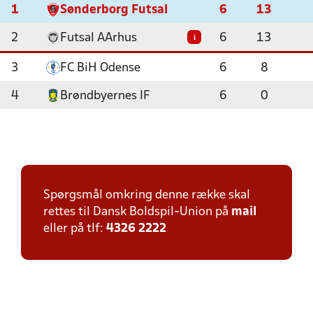
1
Sønderborg Futsal
6
13
2
Futsal AArhus
6
13
i
3
FC BiH Odense
6
8
4
Brøndbyernes IF
6
0
Spørgsmål omkring denne række skal
rettes til Dansk Boldspil-Union på
mail
eller på tlf:
4326 2222