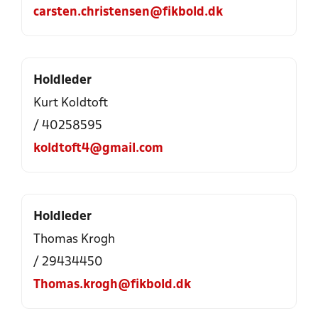
carsten.christensen@fikbold.dk
Holdleder
Kurt Koldtoft
/ 40258595
koldtoft4@gmail.com
Holdleder
Thomas Krogh
/ 29434450
Thomas.krogh@fikbold.dk