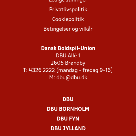
Ledige stillinger
Privatlivspolitik
Cookiepolitik
Betingelser og vilkår
Dansk Boldspil-Union
DBU Allé 1
2605 Brøndby
T: 4326 2222 (mandag - fredag 9-16)
M:
dbu@dbu.dk
DBU
DBU BORNHOLM
DBU FYN
DBU JYLLAND