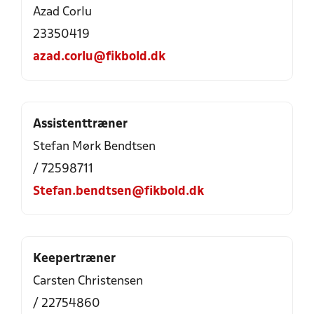
Azad Corlu
23350419
azad.corlu@fikbold.dk
Assistenttræner
Stefan Mørk Bendtsen
/ 72598711
Stefan.bendtsen@fikbold.dk
Keepertræner
Carsten Christensen
/ 22754860