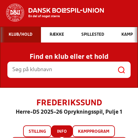
Hvad vil du søge efter?
KLUB/HOLD
RÆKKE
SPILLESTED
KAMP
INDHOLD OG NYHEDER
Find en klub eller et hold
STILLINGER, RESULTATER, KLUBBER OG
HOLD
FREDERIKSSUND
Herre-DS 2025-26 Oprykningsspil, Pulje 1
STILLING
INFO
KAMPPROGRAM