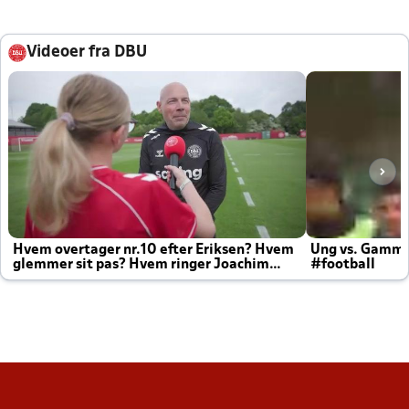
Videoer fra DBU
Hvem overtager nr.10 efter Eriksen? Hvem
Ung vs. Gamm
glemmer sit pas? Hvem ringer Joachim
#football
altid til efter kampe?