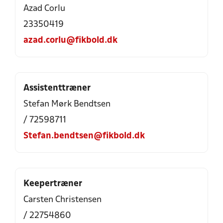
Azad Corlu
23350419
azad.corlu@fikbold.dk
Assistenttræner
Stefan Mørk Bendtsen
/ 72598711
Stefan.bendtsen@fikbold.dk
Keepertræner
Carsten Christensen
/ 22754860