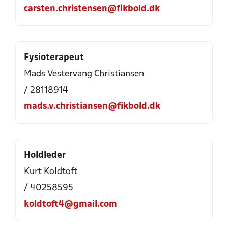
carsten.christensen@fikbold.dk
Fysioterapeut
Mads Vestervang Christiansen
/ 28118914
mads.v.christiansen@fikbold.dk
Holdleder
Kurt Koldtoft
/ 40258595
koldtoft4@gmail.com