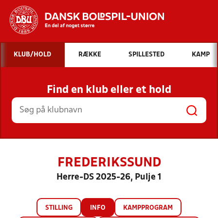
Hvad vil du søge efter?
KLUB/HOLD
RÆKKE
SPILLESTED
KAMP
INDHOLD OG NYHEDER
Find en klub eller et hold
STILLINGER, RESULTATER, KLUBBER OG
HOLD
FREDERIKSSUND
Herre-DS 2025-26, Pulje 1
STILLING
INFO
KAMPPROGRAM