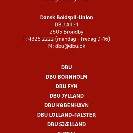
Dansk Boldspil-Union
DBU Allé 1
2605 Brøndby
T: 4326 2222 (mandag - fredag 9-16)
M:
dbu@dbu.dk
DBU
DBU BORNHOLM
DBU FYN
DBU JYLLAND
DBU KØBENHAVN
DBU LOLLAND-FALSTER
DBU SJÆLLAND