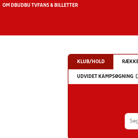
OM DBU
DBU TV
FANS & BILLETTER
KLUB/HOLD
RÆKK
UDVIDET KAMPSØGNING