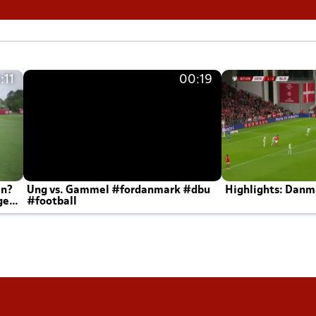
:11
00:19
en?
Ung vs. Gammel #fordanmark #dbu
Highlights: Danma
ger
#football