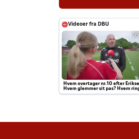
Videoer fra DBU
05
Hvem overtager nr.10 efter Eriks
Hvem glemmer sit pas? Hvem rin
Joachim altid til efter kampe?