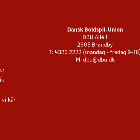
Dansk Boldspil-Union
DBU Allé 1
2605 Brøndby
T: 4326 2222 (mandag - fredag 9-16
M:
dbu@dbu.dk
ger
ik
 vilkår