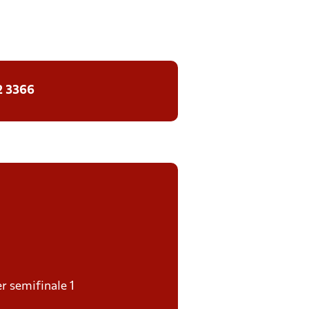
2 3366
er semifinale 1