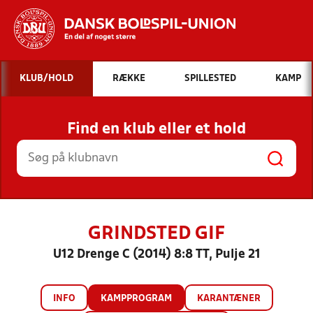
Hvad vil du søge efter?
KLUB/HOLD
RÆKKE
SPILLESTED
KAMP
INDHOLD OG NYHEDER
Find en klub eller et hold
STILLINGER, RESULTATER, KLUBBER OG
HOLD
GRINDSTED GIF
U12 Drenge C (2014) 8:8 TT, Pulje 21
INFO
KAMPPROGRAM
KARANTÆNER