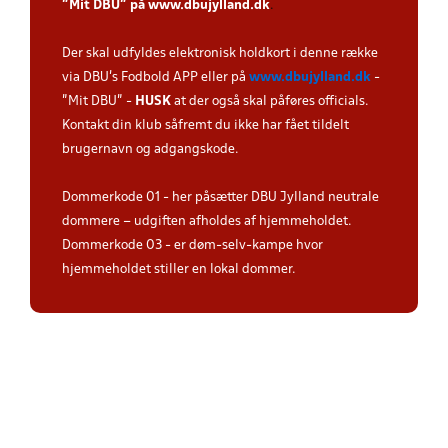
”Mit DBU” på
www.dbujylland.dk
.
Der skal udfyldes elektronisk holdkort i denne række
via DBU's Fodbold APP eller på
www.dbujylland.dk
-
"Mit DBU" -
HUSK
at der også skal påføres officials.
Kontakt din klub såfremt du ikke har fået tildelt
brugernavn og adgangskode.
Dommerkode 01 - her påsætter DBU Jylland neutrale
dommere – udgiften afholdes af hjemmeholdet.
Dommerkode 03 - er døm-selv-kampe hvor
hjemmeholdet stiller en lokal dommer.