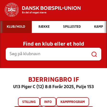
Hvad vil du søge efter?
KLUB/HOLD
RÆKKE
SPILLESTED
KAMP
INDHOLD OG NYHEDER
Find en klub eller et hold
STILLINGER, RESULTATER, KLUBBER OG
HOLD
BJERRINGBRO IF
U13 Piger C (12) 8:8 Forår 2025, Pulje 153
STILLING
INFO
KAMPPROGRAM