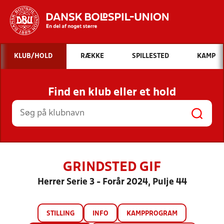
Hvad vil du søge efter?
KLUB/HOLD
RÆKKE
SPILLESTED
KAMP
INDHOLD OG NYHEDER
Find en klub eller et hold
STILLINGER, RESULTATER, KLUBBER OG
HOLD
GRINDSTED GIF
Herrer Serie 3 - Forår 2024, Pulje 44
STILLING
INFO
KAMPPROGRAM