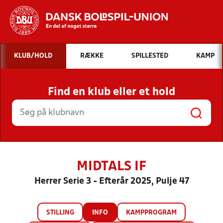
Hvad vil du søge efter?
KLUB/HOLD
RÆKKE
SPILLESTED
KAMP
INDHOLD OG NYHEDER
Find en klub eller et hold
STILLINGER, RESULTATER, KLUBBER OG
HOLD
MIDTALS IF
Herrer Serie 3 - Efterår 2025, Pulje 47
STILLING
INFO
KAMPPROGRAM