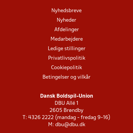
Nyhedsbreve
Nyheder
Afdelinger
Medarbejdere
Ledige stillinger
Privatlivspolitik
Cookiepolitik
Betingelser og vilkår
Dansk Boldspil-Union
DBU Allé 1
2605 Brøndby
T: 4326 2222 (mandag - fredag 9-16)
M:
dbu@dbu.dk