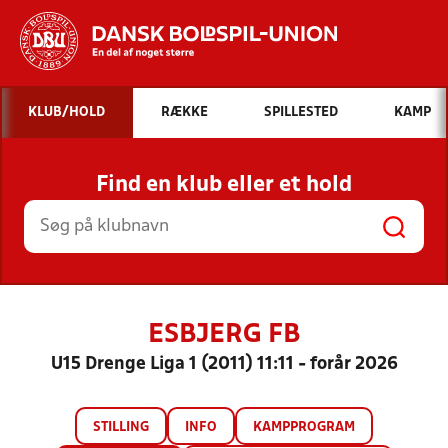
Hvad vil du søge efter?
KLUB/HOLD
RÆKKE
SPILLESTED
KAMP
INDHOLD OG NYHEDER
Find en klub eller et hold
STILLINGER, RESULTATER, KLUBBER OG
HOLD
ESBJERG FB
U15 Drenge Liga 1 (2011) 11:11 - forår 2026
STILLING
INFO
KAMPPROGRAM