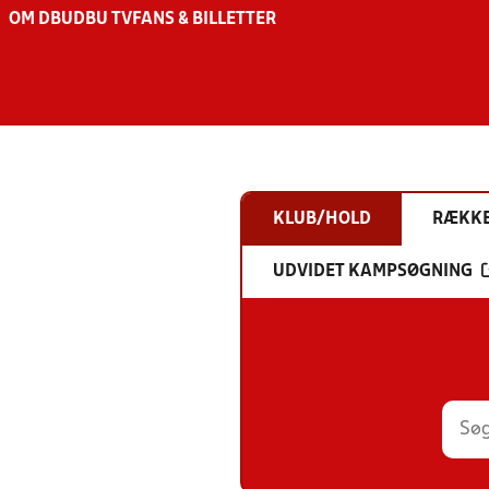
OM DBU
DBU TV
FANS & BILLETTER
KLUB/HOLD
RÆKK
UDVIDET KAMPSØGNING