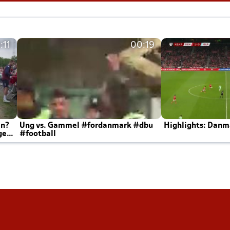
:11
00:19
en?
Ung vs. Gammel #fordanmark #dbu
Highlights: Danma
ger
#football