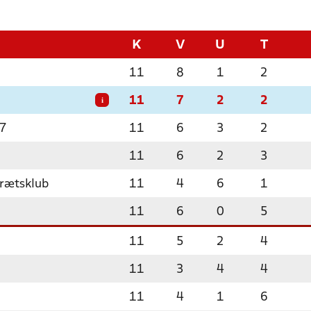
K
V
U
T
11
8
1
2
11
7
2
2
i
17
11
6
3
2
11
6
2
3
drætsklub
11
4
6
1
11
6
0
5
11
5
2
4
11
3
4
4
11
4
1
6