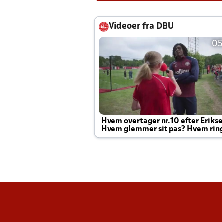
Videoer fra DBU
05
Hvem overtager nr.10 efter Eriks
Hvem glemmer sit pas? Hvem rin
Joachim altid til efter kampe?