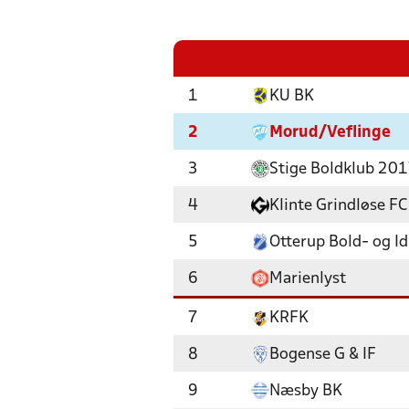
1
KU BK
2
Morud/Veflinge
3
Stige Boldklub 20
4
Klinte Grindløse FC
5
Otterup Bold- og I
6
Marienlyst
7
KRFK
8
Bogense G & IF
9
Næsby BK