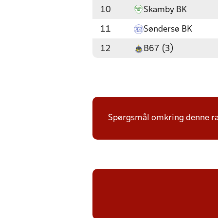
10
Skamby BK
11
Søndersø BK
12
B67 (3)
Spørgsmål omkring denne ræk