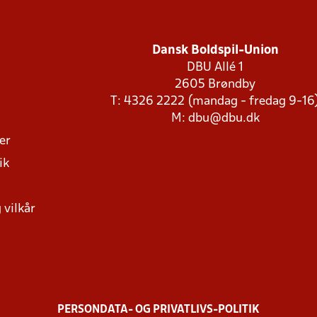
Dansk Boldspil-Union
DBU Allé 1
2605 Brøndby
T: 4326 2222 (mandag - fredag 9-16
M:
dbu@dbu.dk
ger
ik
 vilkår
PERSONDATA- OG PRIVATLIVS-POLITIK