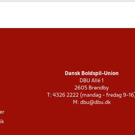
Dansk Boldspil-Union
DBU Allé 1
2605 Brøndby
T: 4326 2222 (mandag - fredag 9-16
M:
dbu@dbu.dk
ger
ik