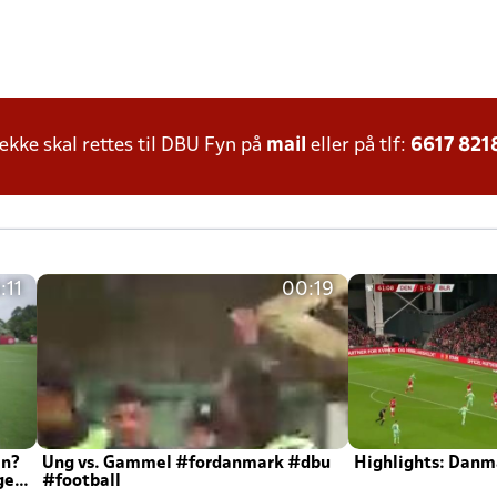
ke skal rettes til DBU Fyn på
mail
eller på tlf:
6617 821
:11
00:19
en?
Ung vs. Gammel #fordanmark #dbu
Highlights: Danma
ger
#football