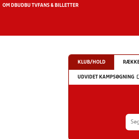
OM DBU
DBU TV
FANS & BILLETTER
KLUB/HOLD
RÆKK
UDVIDET KAMPSØGNING