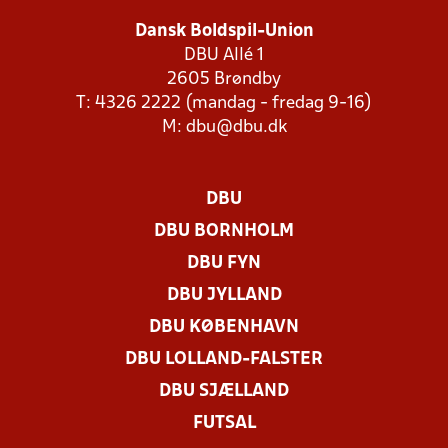
Dansk Boldspil-Union
DBU Allé 1
2605 Brøndby
T: 4326 2222 (mandag - fredag 9-16)
M:
dbu@dbu.dk
DBU
DBU BORNHOLM
DBU FYN
DBU JYLLAND
DBU KØBENHAVN
DBU LOLLAND-FALSTER
DBU SJÆLLAND
FUTSAL