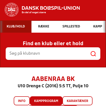
Hvad vil du søge efter?
KLUB/HOLD
RÆKKE
SPILLESTED
KAMP
INDHOLD OG NYHEDER
Find en klub eller et hold
STILLINGER, RESULTATER, KLUBBER OG
HOLD
AABENRAA BK
U10 Drenge C (2016) 5:5 TT, Pulje 10
INFO
KAMPPROGRAM
KARANTÆNER