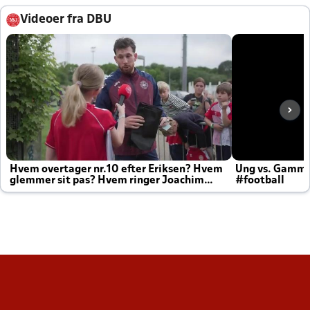
Videoer fra DBU
Hvem overtager nr.10 efter Eriksen? Hvem
Ung vs. Gamm
glemmer sit pas? Hvem ringer Joachim
#football
altid til efter kampe?