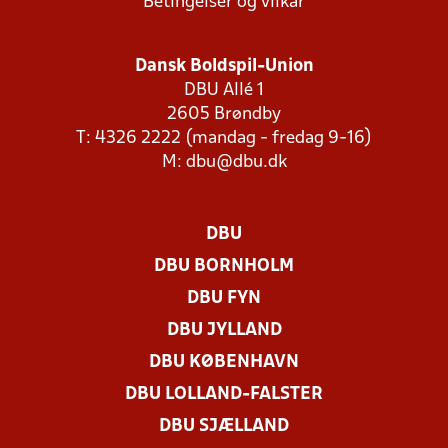
Betingelser og vilkår
Dansk Boldspil-Union
DBU Allé 1
2605 Brøndby
T: 4326 2222 (mandag - fredag 9-16)
M:
dbu@dbu.dk
DBU
DBU BORNHOLM
DBU FYN
DBU JYLLAND
DBU KØBENHAVN
DBU LOLLAND-FALSTER
DBU SJÆLLAND