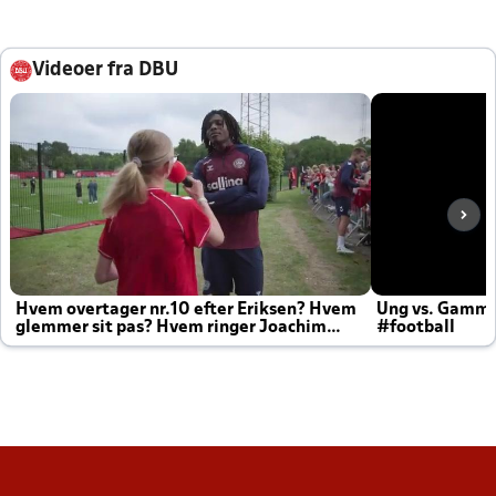
Videoer fra DBU
Hvem overtager nr.10 efter Eriksen? Hvem
Ung vs. Gamm
glemmer sit pas? Hvem ringer Joachim
#football
altid til efter kampe?