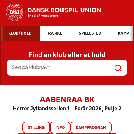
Hvad vil du søge efter?
KLUB/HOLD
RÆKKE
SPILLESTED
KAMP
INDHOLD OG NYHEDER
Find en klub eller et hold
STILLINGER, RESULTATER, KLUBBER OG
HOLD
AABENRAA BK
Herrer Jyllandsserien 1 - Forår 2026, Pulje 2
STILLING
INFO
KAMPPROGRAM