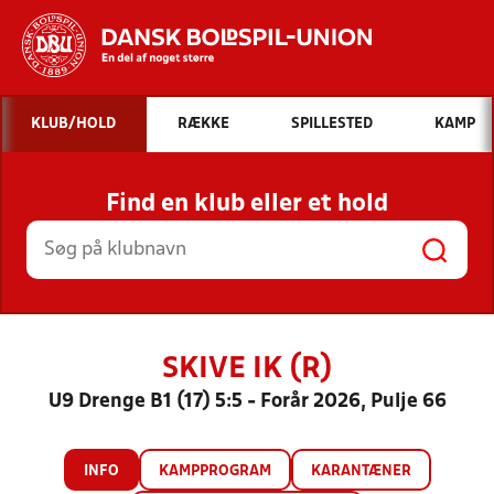
Hvad vil du søge efter?
KLUB/HOLD
RÆKKE
SPILLESTED
KAMP
INDHOLD OG NYHEDER
Find en klub eller et hold
STILLINGER, RESULTATER, KLUBBER OG
HOLD
SKIVE IK (R)
U9 Drenge B1 (17) 5:5 - Forår 2026, Pulje 66
INFO
KAMPPROGRAM
KARANTÆNER