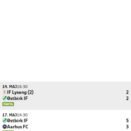
14. MAJ
16:30
IF Lyseng (2)
2
Østbirk IF
2
17. MAJ
14:30
Østbirk IF
5
Aarhus FC
3