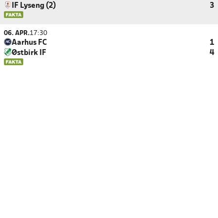
IF Lyseng (2)
3
06. APR.
17:30
Aarhus FC
1
Østbirk IF
4