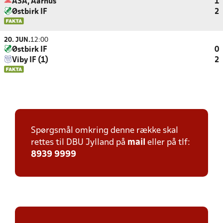
ASA, Aarhus
1
Østbirk IF
2
20. JUN.
12:00
Østbirk IF
0
Viby IF (1)
2
Spørgsmål omkring denne række skal
rettes til DBU Jylland på
mail
eller på tlf:
8939 9999