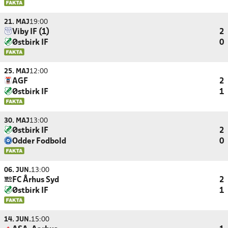
21. MAJ
19:00
Viby IF (1)
2
Østbirk IF
0
25. MAJ
12:00
AGF
2
Østbirk IF
1
30. MAJ
13:00
Østbirk IF
2
Odder Fodbold
0
06. JUN.
13:00
FC Århus Syd
2
Østbirk IF
1
14. JUN.
15:00