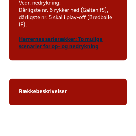
Vedr. nedrykning:
Dårligste nr. 6 rykker ned (Galten fS),
dårligste nr. 5 skal i play-off (Bredballe
IF).
Herrernes serierækker: To mulige
scenarier for op- og nedrykning
Rækkebeskrivelser