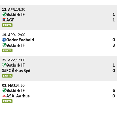
12. APR.
14:30
Østbirk IF
1
AGF
1
19. APR.
12:00
Odder Fodbold
0
Østbirk IF
3
25. APR.
12:00
Østbirk IF
1
FC Århus Syd
0
03. MAJ
14:30
Østbirk IF
6
ASA, Aarhus
0