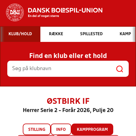
Hvad vil du søge efter?
KLUB/HOLD
RÆKKE
SPILLESTED
KAMP
INDHOLD OG NYHEDER
Find en klub eller et hold
STILLINGER, RESULTATER, KLUBBER OG
HOLD
ØSTBIRK IF
Herrer Serie 2 - Forår 2026, Pulje 20
STILLING
INFO
KAMPPROGRAM