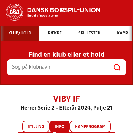
Hvad vil du søge efter?
KLUB/HOLD
RÆKKE
SPILLESTED
KAMP
INDHOLD OG NYHEDER
Find en klub eller et hold
STILLINGER, RESULTATER, KLUBBER OG
HOLD
VIBY IF
Herrer Serie 2 - Efterår 2024, Pulje 21
STILLING
INFO
KAMPPROGRAM