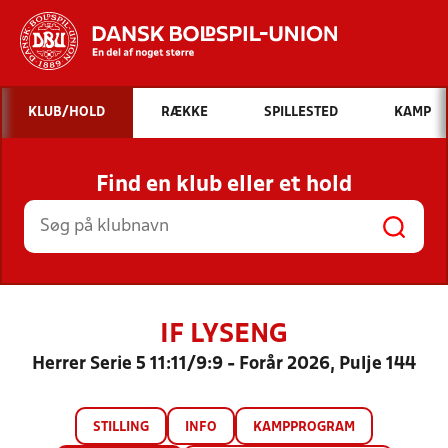
Hvad vil du søge efter?
KLUB/HOLD
RÆKKE
SPILLESTED
KAMP
INDHOLD OG NYHEDER
Find en klub eller et hold
STILLINGER, RESULTATER, KLUBBER OG
HOLD
IF LYSENG
Herrer Serie 5 11:11/9:9 - Forår 2026, Pulje 144
STILLING
INFO
KAMPPROGRAM