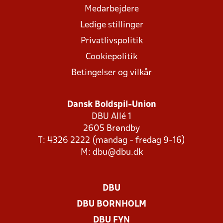
Medarbejdere
Ledige stillinger
Privatlivspolitik
Cookiepolitik
Betingelser og vilkår
Dansk Boldspil-Union
DBU Allé 1
2605 Brøndby
T: 4326 2222 (mandag - fredag 9-16)
M:
dbu@dbu.dk
DBU
DBU BORNHOLM
DBU FYN