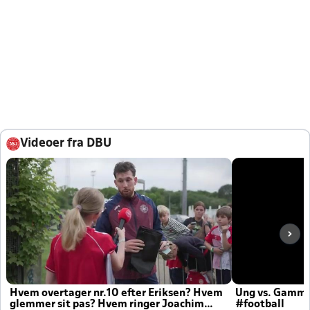
Videoer fra DBU
Hvem overtager nr.10 efter Eriksen? Hvem
Ung vs. Gamm
glemmer sit pas? Hvem ringer Joachim
#football