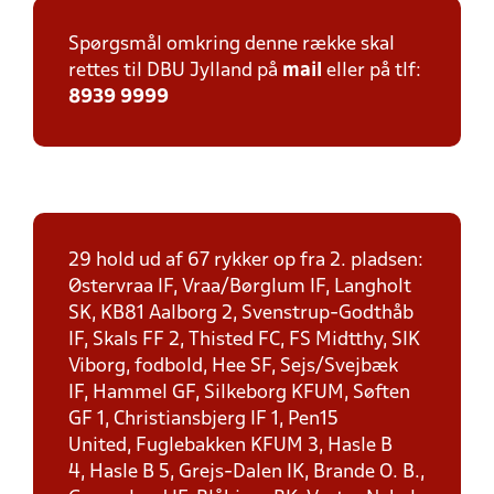
Spørgsmål omkring denne række skal
rettes til DBU Jylland på
mail
eller på tlf:
8939 9999
29 hold ud af 67 rykker op fra 2. pladsen:
Østervraa IF, Vraa/Børglum IF, Langholt
SK, KB81 Aalborg 2, Svenstrup-Godthåb
IF, Skals FF 2, Thisted FC, FS Midtthy, SIK
Viborg, fodbold, Hee SF, Sejs/Svejbæk
IF, Hammel GF, Silkeborg KFUM, Søften
GF 1, Christiansbjerg IF 1, Pen15
United, Fuglebakken KFUM 3, Hasle B
4, Hasle B 5, Grejs-Dalen IK, Brande O. B.,