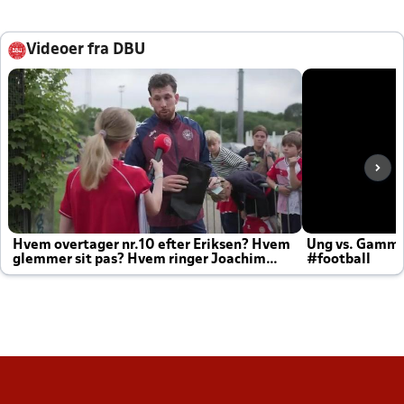
Videoer fra DBU
Hvem overtager nr.10 efter Eriksen? Hvem
Ung vs. Gamm
glemmer sit pas? Hvem ringer Joachim
#football
altid til efter kampe?