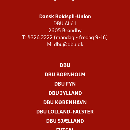
Dansk Boldspil-Union
DBU Allé 1
2605 Brøndby
T: 4326 2222 (mandag - fredag 9-16)
M:
dbu@dbu.dk
DBU
DBU BORNHOLM
DBU FYN
DBU JYLLAND
DBU KØBENHAVN
DBU LOLLAND-FALSTER
DBU SJÆLLAND