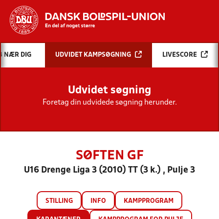
Hvad vil du søge efter?
B NÆR DIG
UDVIDET KAMPSØGNING
LIVESCORE
INDHOLD OG NYHEDER
Udvidet søgning
STILLINGER, RESULTATER, KLUBBER OG
HOLD
Foretag din udvidede søgning herunder.
SØFTEN GF
U16 Drenge Liga 3 (2010) TT (3 k.) , Pulje 3
STILLING
INFO
KAMPPROGRAM