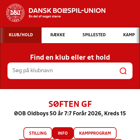
Hvad vil du søge efter?
KLUB/HOLD
RÆKKE
SPILLESTED
KAMP
INDHOLD OG NYHEDER
Find en klub eller et hold
STILLINGER, RESULTATER, KLUBBER OG
HOLD
SØFTEN GF
ØOB Oldboys 50 år 7:7 Forår 2026, Kreds 15
STILLING
INFO
KAMPPROGRAM