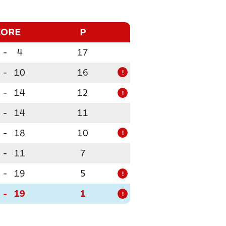
CORE
P
-
4
17
-
10
16
!
-
14
12
!
-
14
11
-
18
10
!
-
11
7
-
19
5
!
-
19
1
!