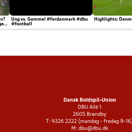
en?
Ung vs. Gammel #fordanmark #dbu
Highlights: Danma
ger
#football
Dansk Boldspil-Union
DBU Allé 1
2605 Brøndby
T: 4326 2222 (mandag - fredag 9-16
M:
dbu@dbu.dk