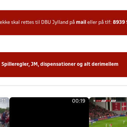
ke skal rettes til DBU Jylland på
mail
eller på tlf:
8939
: Spilleregler, JM, dispensationer og alt derimellem
:11
00:19