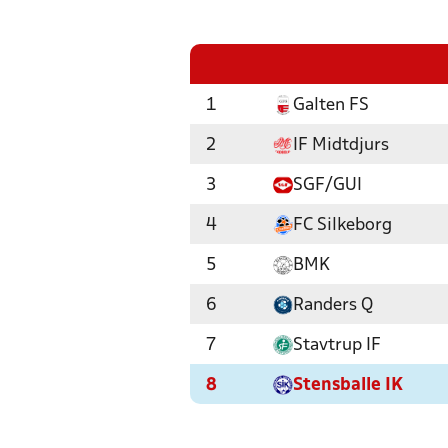
1
Galten FS
2
IF Midtdjurs
3
SGF/GUI
4
FC Silkeborg
5
BMK
6
Randers Q
7
Stavtrup IF
8
Stensballe IK