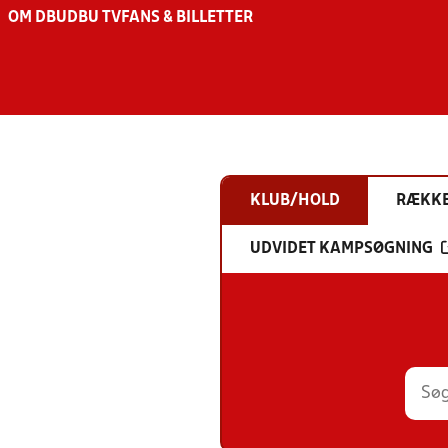
OM DBU
DBU TV
FANS & BILLETTER
KLUB/HOLD
RÆKK
UDVIDET KAMPSØGNING