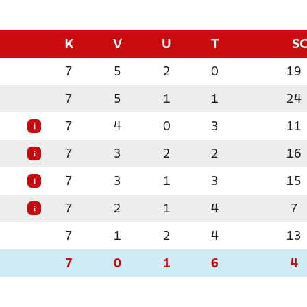
K
V
U
T
S
7
5
2
0
19
7
5
1
1
24
7
4
0
3
11
i
7
3
2
2
16
i
7
3
1
3
15
i
7
2
1
4
7
i
7
1
2
4
13
7
0
1
6
4