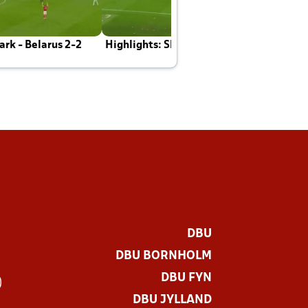
rk - Belarus 2-2
Highlights: Skotland - Danmark 4-2
J
E
DBU
DBU BORNHOLM
DBU FYN
)
DBU JYLLAND