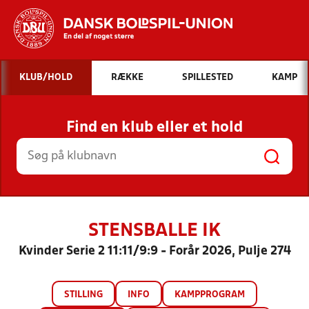
Hvad vil du søge efter?
KLUB/HOLD
RÆKKE
SPILLESTED
KAMP
INDHOLD OG NYHEDER
Find en klub eller et hold
STILLINGER, RESULTATER, KLUBBER OG
HOLD
STENSBALLE IK
Kvinder Serie 2 11:11/9:9 - Forår 2026, Pulje 274
STILLING
INFO
KAMPPROGRAM