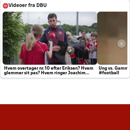
Videoer fra DBU
Hvem overtager nr.10 efter Eriksen? Hvem
Ung vs. Gamm
glemmer sit pas? Hvem ringer Joachim
#football
altid til efter kampe?