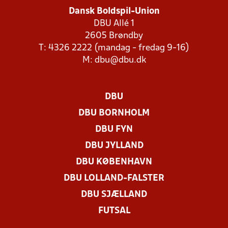
Dansk Boldspil-Union
DBU Allé 1
2605 Brøndby
T: 4326 2222 (mandag - fredag 9-16)
M:
dbu@dbu.dk
DBU
DBU BORNHOLM
DBU FYN
DBU JYLLAND
DBU KØBENHAVN
DBU LOLLAND-FALSTER
DBU SJÆLLAND
FUTSAL