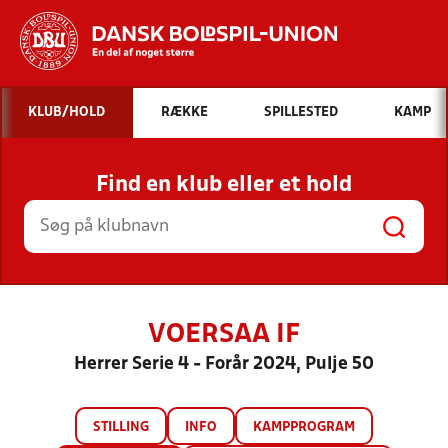
Hvad vil du søge efter?
KLUB/HOLD
RÆKKE
SPILLESTED
KAMP
INDHOLD OG NYHEDER
Find en klub eller et hold
STILLINGER, RESULTATER, KLUBBER OG
HOLD
VOERSAA IF
Herrer Serie 4 - Forår 2024, Pulje 50
STILLING
INFO
KAMPPROGRAM