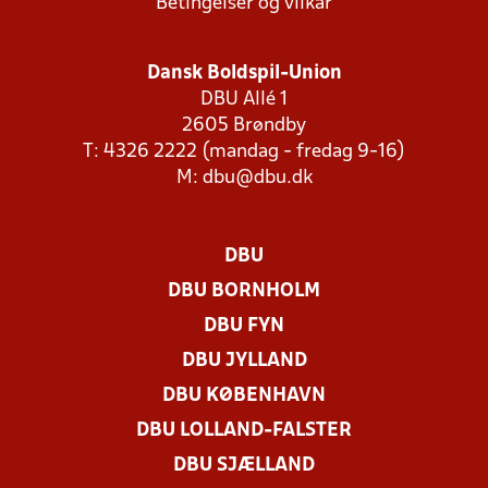
Betingelser og vilkår
Dansk Boldspil-Union
DBU Allé 1
2605 Brøndby
T: 4326 2222 (mandag - fredag 9-16)
M:
dbu@dbu.dk
DBU
DBU BORNHOLM
DBU FYN
DBU JYLLAND
DBU KØBENHAVN
DBU LOLLAND-FALSTER
DBU SJÆLLAND