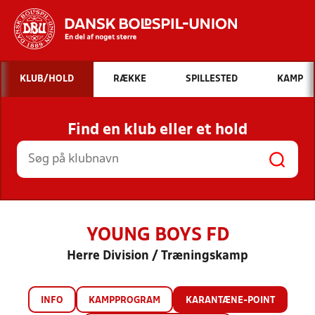
Hvad vil du søge efter?
KLUB/HOLD
RÆKKE
SPILLESTED
KAMP
INDHOLD OG NYHEDER
Find en klub eller et hold
STILLINGER, RESULTATER, KLUBBER OG
HOLD
YOUNG BOYS FD
Herre Division / Træningskamp
INFO
KAMPPROGRAM
KARANTÆNE-POINT