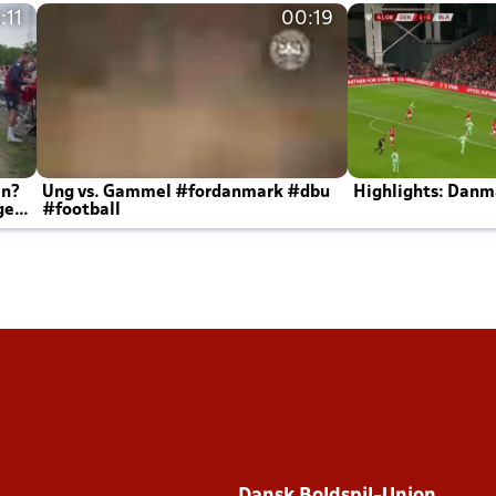
:11
00:19
en?
Ung vs. Gammel #fordanmark #dbu
Highlights: Danma
ger
#football