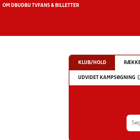
OM DBU
DBU TV
FANS & BILLETTER
KLUB/HOLD
RÆKK
UDVIDET KAMPSØGNING