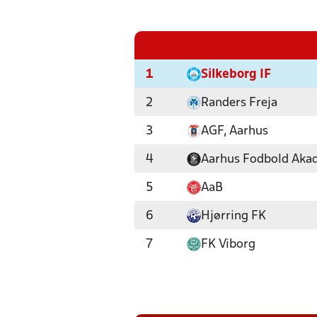
1
Silkeborg IF
2
Randers Freja
3
AGF, Aarhus
4
Aarhus Fodbold Aka
5
AaB
6
Hjørring FK
7
FK Viborg