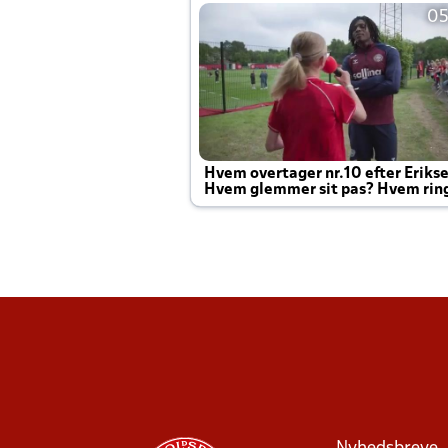
05
Hvem overtager nr.10 efter Eriks
Hvem glemmer sit pas? Hvem rin
Joachim altid til efter kampe?