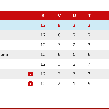
K
V
U
T
12
8
2
2
12
8
2
2
12
7
2
3
demi
12
6
0
6
12
3
2
7
12
2
3
7
i
12
2
1
9
i