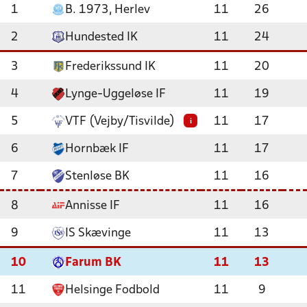
1
B. 1973, Herlev
11
26
2
Hundested IK
11
24
3
Frederikssund IK
11
20
4
Lynge-Uggeløse IF
11
19
5
VTF (Vejby/Tisvilde)
11
17
i
6
Hornbæk IF
11
17
7
Stenløse BK
11
16
8
Annisse IF
11
16
9
IS Skævinge
11
13
10
Farum BK
11
13
11
Helsinge Fodbold
11
9