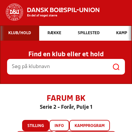
Hvad vil du søge efter?
KLUB/HOLD
RÆKKE
SPILLESTED
KAMP
INDHOLD OG NYHEDER
Find en klub eller et hold
STILLINGER, RESULTATER, KLUBBER OG
HOLD
FARUM BK
Serie 2 - Forår, Pulje 1
STILLING
INFO
KAMPPROGRAM