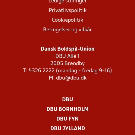
Ledige stillinger
Privatlivspolitik
Cookiepolitik
Betingelser og vilkår
Dansk Boldspil-Union
DBU Allé 1
2605 Brøndby
T: 4326 2222 (mandag - fredag 9-16)
M:
dbu@dbu.dk
DBU
DBU BORNHOLM
DBU FYN
DBU JYLLAND