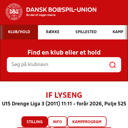
Hvad vil du søge efter?
KLUB/HOLD
RÆKKE
SPILLESTED
KAMP
INDHOLD OG NYHEDER
Find en klub eller et hold
STILLINGER, RESULTATER, KLUBBER OG
HOLD
IF LYSENG
U15 Drenge Liga 3 (2011) 11:11 - forår 2026, Pulje 525
STILLING
INFO
KAMPPROGRAM