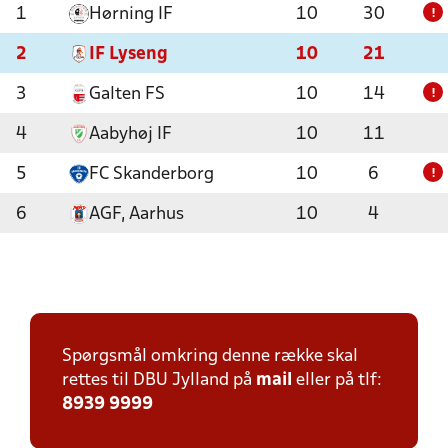
1
Hørning IF
10
30
!
2
IF Lyseng
10
21
3
Galten FS
10
14
!
4
Aabyhøj IF
10
11
5
FC Skanderborg
10
6
!
6
AGF, Aarhus
10
4
Spørgsmål omkring denne række skal
rettes til DBU Jylland på
mail
eller på tlf:
8939 9999