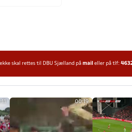
ke skal rettes til DBU Sjælland på
mail
eller på tlf:
463
:11
00:19