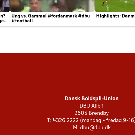
en?
Ung vs. Gammel #fordanmark #dbu
Highlights: Danma
ger
#football
Dansk Boldspil-Union
DBU Allé 1
2605 Brøndby
T: 4326 2222 (mandag - fredag 9-16
M:
dbu@dbu.dk