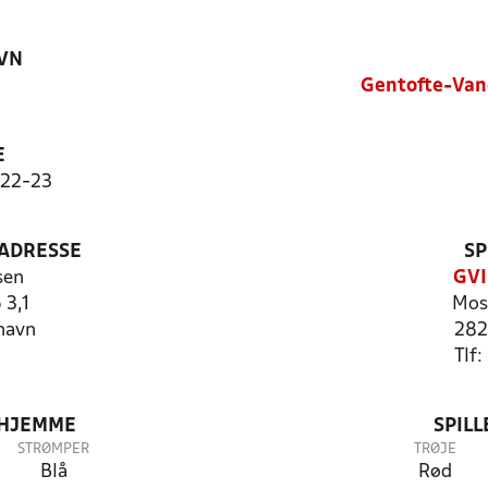
VN
Gentofte-Van
E
022-23
ADRESSE
SP
sen
GVI
 3,1
Mos
havn
282
Tlf
 HJEMME
SPIL
STRØMPER
TRØJE
Blå
Rød