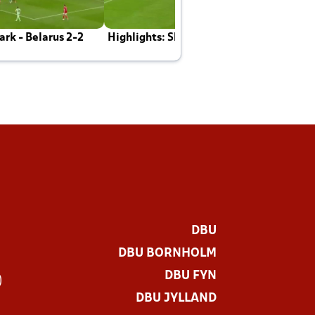
rk - Belarus 2-2
Highlights: Skotland - Danmark 4-2
J
E
DBU
DBU BORNHOLM
DBU FYN
)
DBU JYLLAND