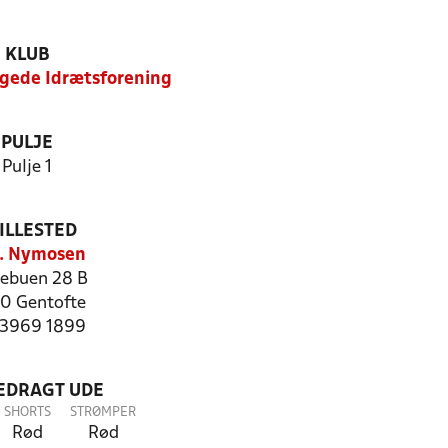
KLUB
gede Idrætsforening
PULJE
Pulje 1
ILLESTED
. Nymosen
ebuen 28 B
0 Gentofte
: 3969 1899
LEDRAGT UDE
SHORTS
STRØMPER
Rød
Rød