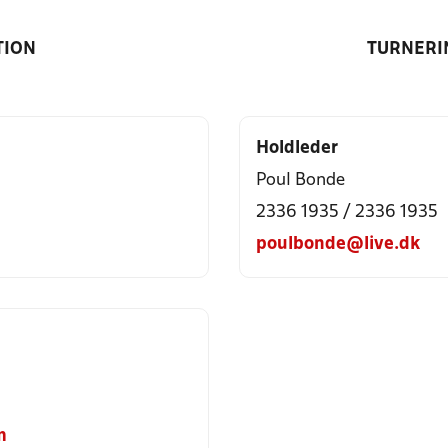
TION
TURNERI
Holdleder
Poul Bonde
2336 1935 / 2336 1935
poulbonde@live.dk
m