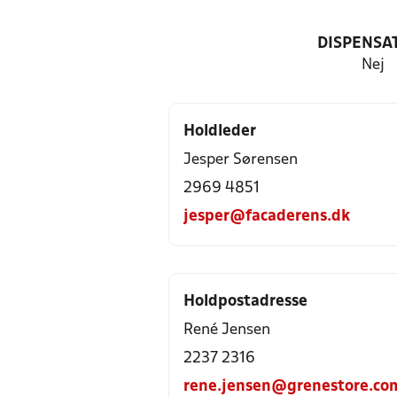
DISPENSA
Nej
Holdleder
Jesper Sørensen
2969 4851
jesper@facaderens.dk
Holdpostadresse
René Jensen
2237 2316
rene.jensen@grenestore.co