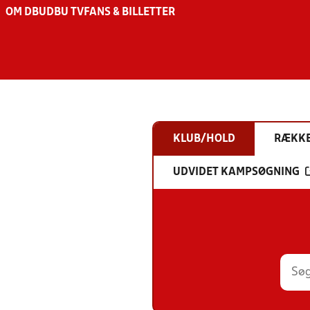
OM DBU
DBU TV
FANS & BILLETTER
KLUB/HOLD
RÆKK
UDVIDET KAMPSØGNING