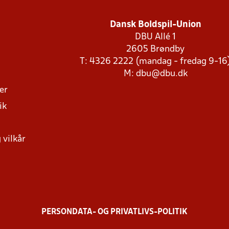
Dansk Boldspil-Union
DBU Allé 1
2605 Brøndby
T: 4326 2222 (mandag - fredag 9-16
M:
dbu@dbu.dk
ger
ik
 vilkår
PERSONDATA- OG PRIVATLIVS-POLITIK