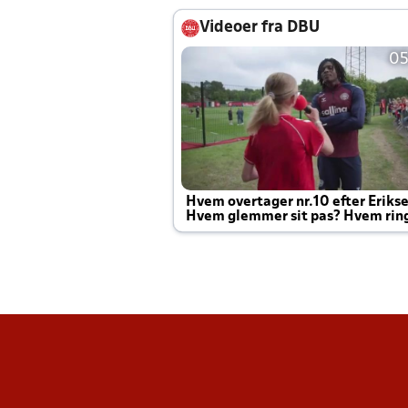
Videoer fra DBU
05
Hvem overtager nr.10 efter Eriks
Hvem glemmer sit pas? Hvem rin
Joachim altid til efter kampe?