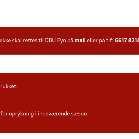
ke skal rettes til DBU Fyn på
mail
eller på tlf:
6617 821
trukket.
 for oprykning i indeværende sæson