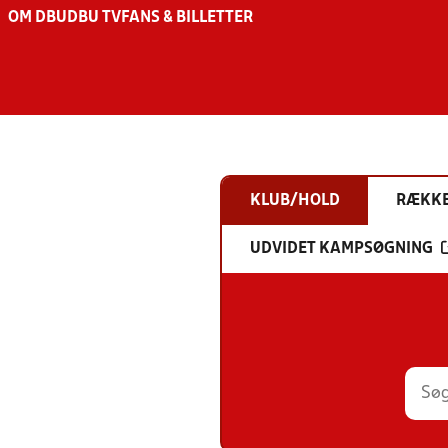
OM DBU
DBU TV
FANS & BILLETTER
KLUB/HOLD
RÆKK
UDVIDET KAMPSØGNING