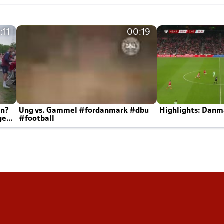
:11
00:19
en?
Ung vs. Gammel #fordanmark #dbu
Highlights: Danma
ger
#football