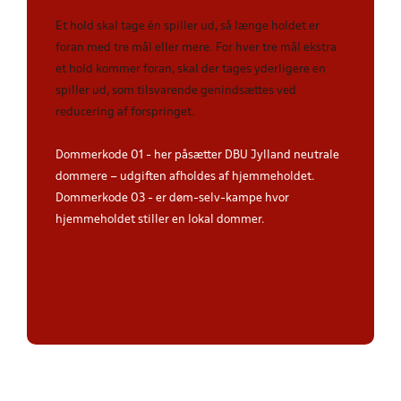
Et hold skal tage én spiller ud, så længe holdet er
foran med tre mål eller mere. For hver tre mål ekstra
et hold kommer foran, skal der tages yderligere en
spiller ud, som tilsvarende genindsættes ved
reducering af forspringet.
Dommerkode 01 - her påsætter DBU Jylland neutrale
dommere – udgiften afholdes af hjemmeholdet.
Dommerkode 03 - er døm-selv-kampe hvor
hjemmeholdet stiller en lokal dommer.