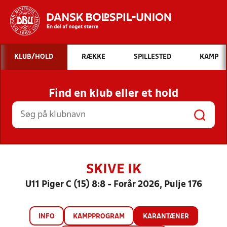
Hvad vil du søge efter?
KLUB/HOLD
RÆKKE
SPILLESTED
KAMP
INDHOLD OG NYHEDER
Find en klub eller et hold
STILLINGER, RESULTATER, KLUBBER OG
HOLD
SKIVE IK
U11 Piger C (15) 8:8 - Forår 2026, Pulje 176
INFO
KAMPPROGRAM
KARANTÆNER