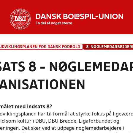
UDVIKLINGSPLANEN FOR DANSK FODBOLD
SATS 8 - NØGLEMEDA
ANISATIONEN
rmålet med indsats 8?
udviklingsplanen har til formål at styrke fokus på ligevær
ld som kultur i DBU, DBU Bredde, Ligaforbundet og
reningen. Det sker ved at udpege nøglemedarbejdere i