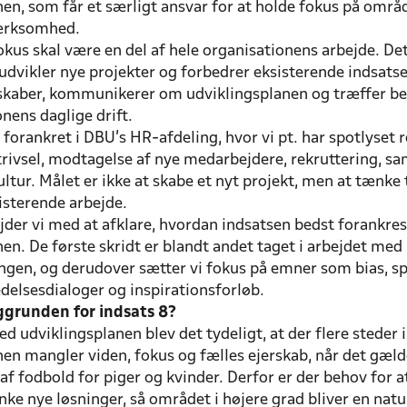
en, som får et særligt ansvar for at holde fokus på områ
ærksomhed.
kus skal være en del af hele organisationens arbejde. De
 udvikler nye projekter og forbedrer eksisterende indsatse
skaber, kommunikerer om udviklingsplanen og træffer be
onens daglige drift.
 forankret i DBU’s HR-afdeling, hvor vi pt. har spotlyset 
rivsel, modtagelse af nye medarbejdere, rekruttering, sa
ultur. Målet er ikke at skabe et nyt projekt, men at tænk
sisterende arbejde.
jder vi med at afklare, hvordan indsatsen bedst forankres
en. De første skridt er blandt andet taget i arbejdet med
ingen, og derudover sætter vi fokus på emner som bias, s
edelsesdialoger og inspirationsforløb.
ggrunden for indsats 8?
ed udviklingsplanen blev det tydeligt, at der flere steder i
en mangler viden, fokus og fælles ejerskab, når det gæld
af fodbold for piger og kvinder. Derfor er der behov for 
ke nye løsninger, så området i højere grad bliver en natur