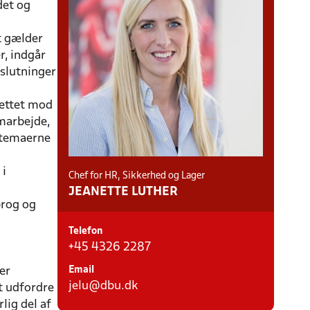
det og
t gælder
r, indgår
slutninger
rettet mod
marbejde,
e temaerne
 i
Chef for HR, Sikkerhed og Lager
JEANETTE LUTHER
prog og
Telefon
+45 4326 2287
er
Email
jelu@dbu.dk
at udfordre
lig del af