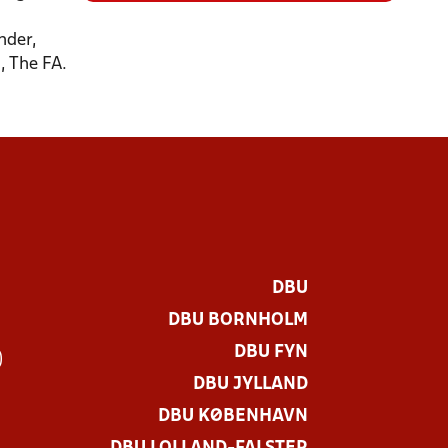
nder,
, The FA.
DBU
DBU BORNHOLM
DBU FYN
)
DBU JYLLAND
DBU KØBENHAVN