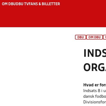
OM DBU
DBU TV
FANS & BILLETTER
DBU
OM DBU
IND
ORG
Hvad er fo
Indsats 8 i 
dansk fodbo
Divisionsfo