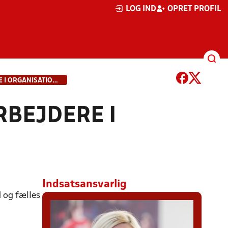
LOG IND
OPRET PROFIL
8. NØGLEMEDARBEJDERE I ORGANISATIONEN
RBEJDERE I
Indsatsansvarlig
d og fælles