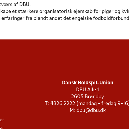
 tværs af DBU.
skabe et stærkere organisatorisk ejerskab for piger og kvi
f erfaringer fra blandt andet det engelske fodboldforbund
Dansk Boldspil-Union
DBU Allé 1
2605 Brøndby
T: 4326 2222 (mandag - fredag 9-16
M:
dbu@dbu.dk
ger