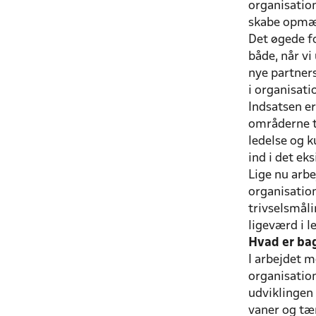
organisation
skabe opm
Det øgede fo
både, når vi
nye partner
i organisati
Indsatsen er
områderne t
ledelse og k
ind i det ek
Lige nu arbe
organisation
trivselsmål
ligeværd i l
Hvad er ba
I arbejdet m
organisation
udviklingen 
vaner og tæn