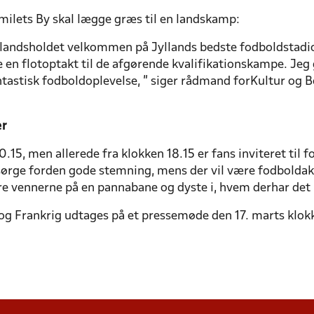
Smilets By skal lægge græs til en landskamp:
e landsholdet velkommen på Jyllands bedste fodboldstadi
en flotoptakt til de afgørende kvalifikationskampe. Jeg 
tastisk fodboldoplevelse, ” siger rådmand forKultur og B
er
5, men allerede fra klokken 18.15 er fans inviteret til 
 sørge forden gode stemning, mens der vil være fodboldakt
dre vennerne på en pannabane og dyste i, hvem derhar det
g Frankrig udtages på et pressemøde den 17. marts klok