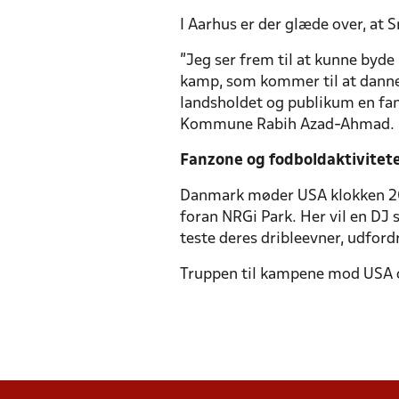
I Aarhus er der glæde over, at 
”Jeg ser frem til at kunne byd
kamp, som kommer til at danne 
landsholdet og publikum en fan
Kommune Rabih Azad-Ahmad.
Fanzone og fodboldaktivitet
Danmark møder USA klokken 20.1
foran NRGi Park. Her vil en DJ
teste deres dribleevner, udfor
Truppen til kampene mod USA o