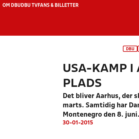
OM DBU
DBU TV
FANS & BILLETTER
DBU
USA-KAMP I
PLADS
Det bliver Aarhus, der
marts. Samtidig har D
Montenegro den 8. juni
30-01-2015