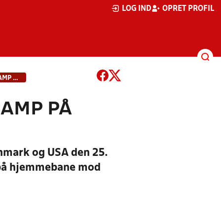
LOG IND
OPRET PROFIL
USA-KAMP I AARHUS OG NY LANDSKAMP PÅ PLADS
KAMP PÅ
anmark og USA den 25.
p på hjemmebane mod