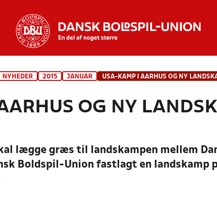
NYHEDER
2015
JANUAR
 AARHUS OG NY LANDS
 skal lægge græs til landskampen mellem D
ansk Boldspil-Union fastlagt en landskam
.