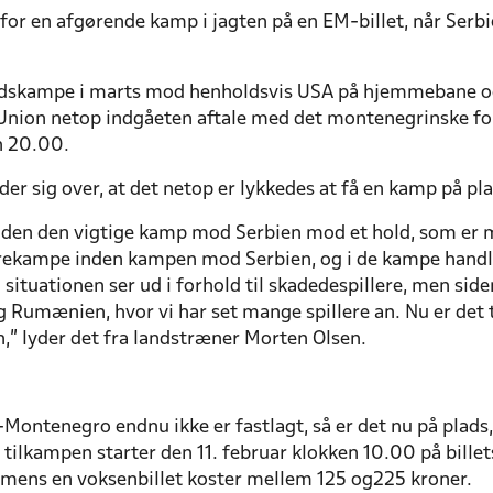
for en afgørende kamp i jagten på en EM-billet, når Serbi
andskampe i marts mod henholdsvis USA på hjemmebane o
Union netop indgåeten aftale med det montenegrinske 
n 20.00.
r sig over, at det netop er lykkedes at få en kamp på 
 inden den vigtige kamp mod Serbien mod et hold, som er meg
 trekampe inden kampen mod Serbien, og i de kampe handle
situationen ser ud i forhold til skadedespillere, men si
 Rumænien, hvor vi har set mange spillere an. Nu er det t
” lyder det fra landstræner Morten Olsen.
Montenegro endnu ikke er fastlagt, så er det nu på plads
t tilkampen starter den 11. februar klokken 10.00 på billet
r, mens en voksenbillet koster mellem 125 og225 kroner.