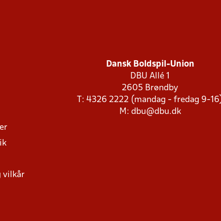
Dansk Boldspil-Union
DBU Allé 1
2605 Brøndby
T: 4326 2222 (mandag - fredag 9-16
M:
dbu@dbu.dk
ger
ik
 vilkår