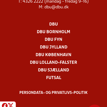
T: 4326 2222 (mandag - fredag 9-16)
M:
dbu@dbu.dk
DBU
DBU BORNHOLM
DBU FYN
DBU JYLLAND
DBU KØBENHAVN
DBU LOLLAND-FALSTER
DBU SJÆLLAND
FUTSAL
PERSONDATA- OG PRIVATLIVS-POLITIK