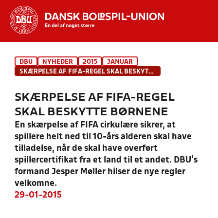
Hvad vil du søge efter?
DBU
NYHEDER
2015
JANUAR
INDHOLD OG NYHEDER
SKÆRPELSE AF FIFA-REGEL SKAL BESKYTTE BØRNENE
STILLINGER, RESULTATER, KLUBBER OG
SKÆRPELSE AF FIFA-REGEL
HOLD
SKAL BESKYTTE BØRNENE
En skærpelse af FIFA cirkulære sikrer, at
spillere helt ned til 10-års alderen skal have
tilladelse, når de skal have overført
spillercertifikat fra et land til et andet. DBU’s
formand Jesper Møller hilser de nye regler
velkomne.
29-01-2015