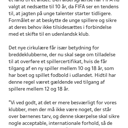
et land til et andet. Den aldersgrænse har FIFA nu
valgt at nedsætte til 10 år, da FIFA ser en tendens
til, at jagten på unge talenter starter tidligere.
Formålet er at beskytte de unge spillere og sikre
at deres behov ikke tilsidesættes i forbindelse
med et skifte til en udenlandsk klub.
Det nye cirkulære får især betydning for
breddeklubberne, der nu skal søge om tilladelse
til at overføre et spillercertifikat, hvis de får
tilgang af en ny spiller mellem 10 og 18 år, som
har boet og spillet fodbold i udlandet. Hidtil har
denne regel været gældende ved tilgang af
spillere mellem 12 og 18 år.
”Vi ved godt, at det er mere besværligt for vores
klubber, men der må ikke være noget, der står
over børnenes tarv, og denne skærpelse skal sikre
nogle acceptable, internationale forhold, så de