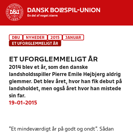
Hvad vil du søge efter?
DBU
NYHEDER
2015
JANUAR
INDHOLD OG NYHEDER
ET UFORGLEMMELIGT ÅR
STILLINGER, RESULTATER, KLUBBER OG
ET UFORGLEMMELIGT ÅR
HOLD
2014 blev et år, som den danske
landsholdsspiller Pierre Emile Højbjerg aldrig
glemmer. Det blev året, hvor han fik debut på
landsholdet, men også året hvor han mistede
sin far.
19-01-2015
”Et mindeværdigt år på godt og ondt”. Sådan