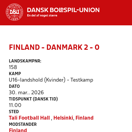
Hvad vil du søge efter?
INDHOLD OG NYHEDER
FINLAND - DANMARK 2 - 0
STILLINGER, RESULTATER, KLUBBER OG
HOLD
LANDSKAMPNR:
158
KAMP
U16-landshold (Kvinder) - Testkamp
DATO
30. mar.. 2026
TIDSPUNKT (DANSK TID)
11.00
STED
Tali Football Hall
,
Helsinki
,
Finland
MODSTANDER
Finland