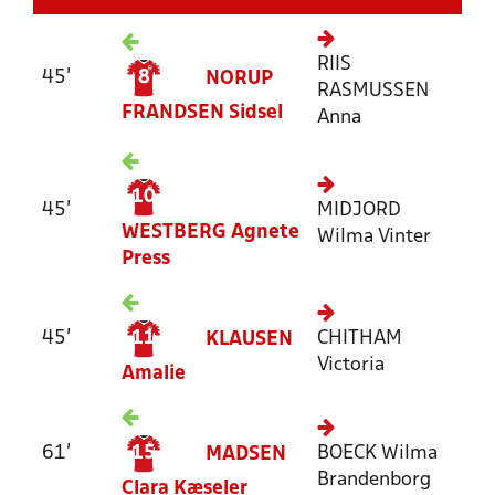
RIIS
45'
8
NORUP
RASMUSSEN
FRANDSEN
Sidsel
Anna
10
45'
MIDJORD
WESTBERG
Agnete
Wilma Vinter
Press
45'
11
CHITHAM
KLAUSEN
Victoria
Amalie
61'
15
BOECK
Wilma
MADSEN
Brandenborg
Clara Kæseler