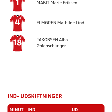
1
MABIT
Marie Eriksen
4
ELMGREN
Mathilde Lind
JAKOBSEN
Alba
18
Øhlenschlæger
IND- UDSKIFTNINGER
MINUT
IND
UD