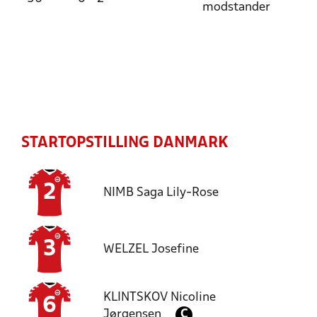
modstander
STARTOPSTILLING DANMARK
2
NIMB
Saga Lily-Rose
3
WELZEL
Josefine
KLINTSKOV
Nicoline
6
Jørgensen
C