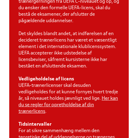
trænergerningen fra UEFA C-niveauet og op, og
du ønsker den formelle UEFA-licens, skal du
bestå de eksamener, der afslutter de
pågældende
uddannelser.
Det skyldes blandt andet, at indførelsen af en
decideret trænerlicens har været et væsentligt
element i det internationale klublicenssystem.
UEFA accepterer ikke udstedelse af
licensbeviser, såfremt kursisterne ikke har
bestået en afsluttende eksamen.
Vedligeholdelse af licens
UEFA-trænerlicenser skal desuden
vedligeholdes for at kunne fornyes hvert tredje
år, så niveauet holdes jævnligt ved lige.
Her kan
du se regler for opretholdelse af din
trænerlicens
.
Tidsintervaller
For at sikre sammenhæng mellem den
teoretiske del af uddannelserne og trænernes