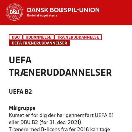
Hvad vil du søge efter?
DBU
UDDANNELSE
TRÆNERUDDANNELSE
INDHOLD OG NYHEDER
UEFA TRÆNERUDDANNELSER
STILLINGER, RESULTATER, KLUBBER OG
UEFA
HOLD
TRÆNERUDDANNELSER
UEFA B2
Målgruppe
Kurset er for dig der har gennemført UEFA B1
eller DBU B2 (før 31. dec. 2021).
Trænere med B-licens fra før 2018 kan tage