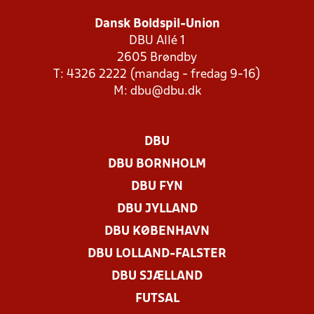
Dansk Boldspil-Union
DBU Allé 1
2605 Brøndby
T: 4326 2222 (mandag - fredag 9-16)
M:
dbu@dbu.dk
DBU
DBU BORNHOLM
DBU FYN
DBU JYLLAND
DBU KØBENHAVN
DBU LOLLAND-FALSTER
DBU SJÆLLAND
FUTSAL