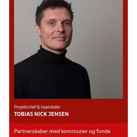
Projektchef & teamleder
TOBIAS NICK JENSEN
Partnerskaber med kommuner og fonde