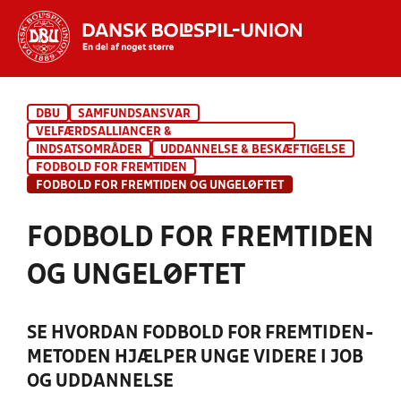
Hvad vil du søge efter?
DBU
SAMFUNDSANSVAR
INDHOLD OG NYHEDER
VELFÆRDSALLIANCER &
KOMMUNESAMARBEJDER
INDSATSOMRÅDER
UDDANNELSE & BESKÆFTIGELSE
STILLINGER, RESULTATER, KLUBBER OG
FODBOLD FOR FREMTIDEN
HOLD
FODBOLD FOR FREMTIDEN OG UNGELØFTET
FODBOLD FOR FREMTIDEN
OG UNGELØFTET
SE HVORDAN FODBOLD FOR FREMTIDEN-
METODEN HJÆLPER UNGE VIDERE I JOB
OG UDDANNELSE