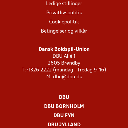
Ledige stillinger
Privatlivspolitik
Cookiepolitik
Betingelser og vilkår
Dansk Boldspil-Union
DBU Allé 1
2605 Brøndby
T: 4326 2222 (mandag - fredag 9-16)
M:
dbu@dbu.dk
DBU
DBU BORNHOLM
DBU FYN
DBU JYLLAND