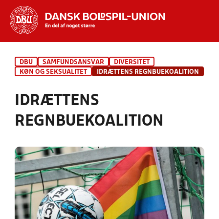
Hvad vil du søge efter?
DBU
SAMFUNDSANSVAR
DIVERSITET
INDHOLD OG NYHEDER
KØN OG SEKSUALITET
IDRÆTTENS REGNBUEKOALITION
STILLINGER, RESULTATER, KLUBBER OG
IDRÆTTENS
HOLD
REGNBUEKOALITION