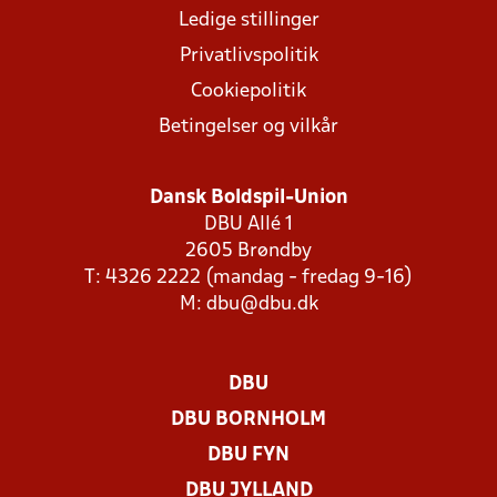
Ledige stillinger
Privatlivspolitik
Cookiepolitik
Betingelser og vilkår
Dansk Boldspil-Union
DBU Allé 1
2605 Brøndby
T: 4326 2222 (mandag - fredag 9-16)
M:
dbu@dbu.dk
DBU
DBU BORNHOLM
DBU FYN
DBU JYLLAND