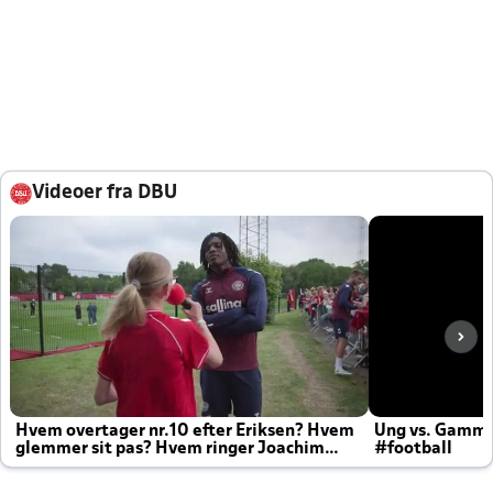
Videoer fra DBU
Hvem overtager nr.10 efter Eriksen? Hvem
Ung vs. Gamm
glemmer sit pas? Hvem ringer Joachim
#football
altid til efter kampe?