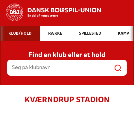
Hvad vil du søge efter?
KLUB/HOLD
RÆKKE
SPILLESTED
KAMP
INDHOLD OG NYHEDER
Find en klub eller et hold
STILLINGER, RESULTATER, KLUBBER OG
HOLD
KVÆRNDRUP STADION