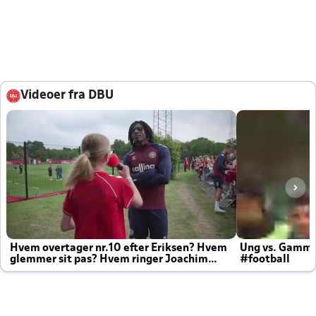
Videoer fra DBU
Hvem overtager nr.10 efter Eriksen? Hvem
Ung vs. Gamm
glemmer sit pas? Hvem ringer Joachim
#football
altid til efter kampe?