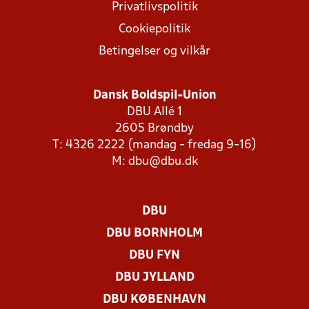
Privatlivspolitik
Cookiepolitik
Betingelser og vilkår
Dansk Boldspil-Union
DBU Allé 1
2605 Brøndby
T: 4326 2222 (mandag - fredag 9-16)
M:
dbu@dbu.dk
DBU
DBU BORNHOLM
DBU FYN
DBU JYLLAND
DBU KØBENHAVN