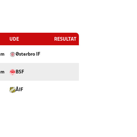
UDE
RESULTAT
lm
Østerbro IF
lm
BSF
ÅIF