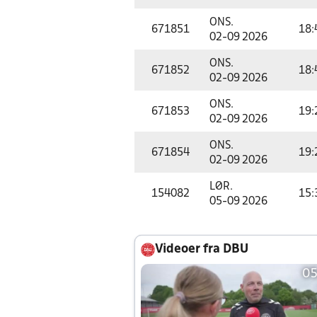
ONS.
671851
18:
02-09 2026
ONS.
671852
18:
02-09 2026
ONS.
671853
19:
02-09 2026
ONS.
671854
19:
02-09 2026
LØR.
154082
15:
05-09 2026
Videoer fra DBU
05