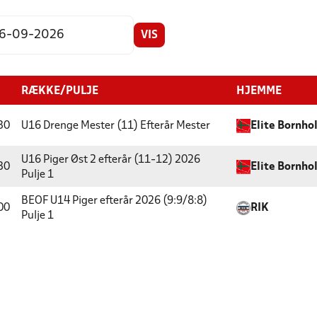
VIS
RÆKKE/PULJE
HJEMME
30
U16 Drenge Mester (11) Efterår
Mester
Elite Bornho
U16 Piger Øst 2 efterår (11-12) 2026
30
Elite Bornho
Pulje 1
BEOF U14 Piger efterår 2026 (9:9/8:8)
00
RIK
Pulje 1