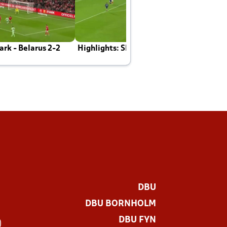
rk - Belarus 2-2
Highlights: Skotland - Danmark 4-2
J
E
DBU
DBU BORNHOLM
DBU FYN
)