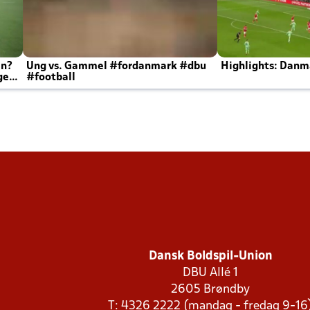
en?
Ung vs. Gammel #fordanmark #dbu
Highlights: Danma
ger
#football
Dansk Boldspil-Union
DBU Allé 1
2605 Brøndby
T: 4326 2222 (mandag - fredag 9-16