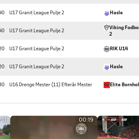
40
U17 Granit League
Pulje 2
Hasle
Viking Fodbo
40
U17 Granit League
Pulje 2
2
20
U17 Granit League
Pulje 2
RIK U14
20
U17 Granit League
Pulje 2
Hasle
30
U16 Drenge Mester (11) Efterår
Mester
Elite Bornho
:11
00:19