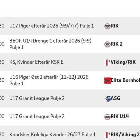
30
U17 Piger efterår 2026 (9:9/7:7)
Pulje 1
RIK
BEOF. U14 Drenge 1 efterår 2026 (9:9)
00
RIK 2
Pulje 1
30
KS, Kvinder Efterår
KSK E
Viking/RIK
U16 Piger Øst 2 efterår (11-12) 2026
30
Elite Bornho
Pulje 1
00
U17 Granit League
Pulje 2
ASG
00
U17 Granit League
Pulje 2
RIK U14
30
Knudsker Køleliga Kvinder 26/27
Pulje 1
RIK/Viking 2