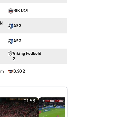
RIK U14
ld
ASG
ASG
Viking Fodbold
2
lm
B.93 2
01:58
01:58