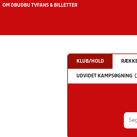
OM DBU
DBU TV
FANS & BILLETTER
KLUB/HOLD
RÆKK
UDVIDET KAMPSØGNING