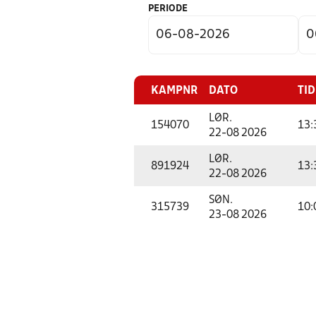
PERIODE
KAMPNR
DATO
TID
LØR.
154070
13:
22-08 2026
LØR.
891924
13:
22-08 2026
SØN.
315739
10:
23-08 2026