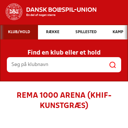
Hvad vil du søge efter?
KLUB/HOLD
RÆKKE
SPILLESTED
KAMP
INDHOLD OG NYHEDER
Find en klub eller et hold
STILLINGER, RESULTATER, KLUBBER OG
HOLD
REMA 1000 ARENA (KHIF-
KUNSTGRÆS)