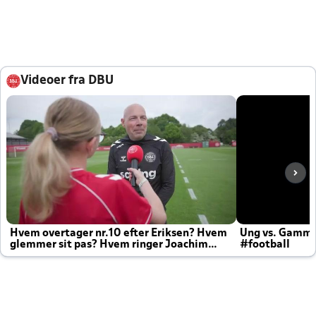
Videoer fra DBU
Hvem overtager nr.10 efter Eriksen? Hvem
Ung vs. Gamm
glemmer sit pas? Hvem ringer Joachim
#football
altid til efter kampe?