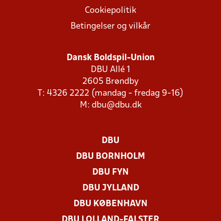
Cookiepolitik
Betingelser og vilkår
Dansk Boldspil-Union
DBU Allé 1
2605 Brøndby
T: 4326 2222 (mandag - fredag 9-16)
M:
dbu@dbu.dk
DBU
DBU BORNHOLM
DBU FYN
DBU JYLLAND
DBU KØBENHAVN
DBU LOLLAND-FALSTER