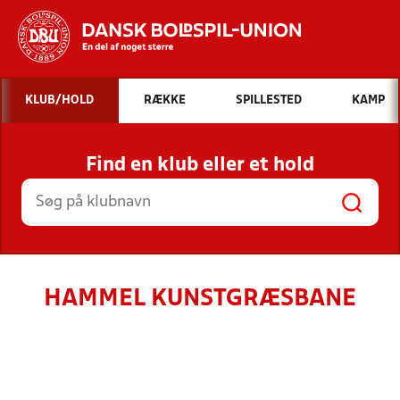
Hvad vil du søge efter?
KLUB/HOLD
RÆKKE
SPILLESTED
KAMP
INDHOLD OG NYHEDER
Find en klub eller et hold
STILLINGER, RESULTATER, KLUBBER OG
HOLD
HAMMEL KUNSTGRÆSBANE